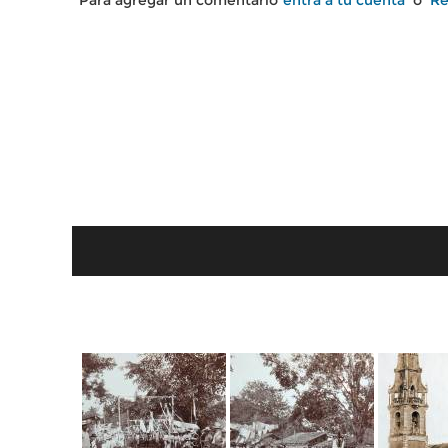
Para agregar un comentario
entra a tu cuenta
o
Re