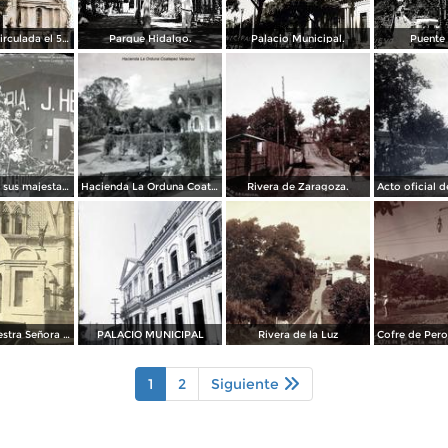
La Iglesia. ( Circulada el 5 de Junio de 1931 ).
Parque Hidalgo.
Palacio Municipal.
Puente
Procesion de sus majestades de honor.
Hacienda La Orduna Coatepec Veracruz.
Rivera de Zaragoza.
Iglesia de nuestra Señora de Guadalupe
PALACIO MUNICIPAL
Rivera de la Luz
1
2
Siguiente