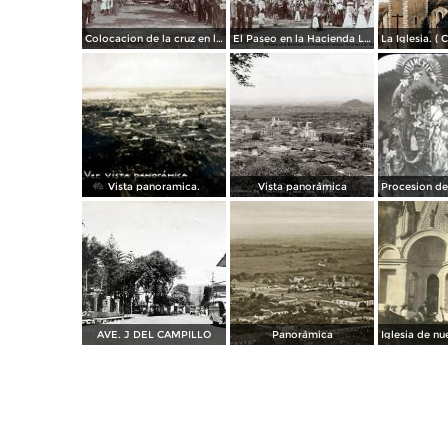
Colocacion de la cruz en la Hacienda La Orduna en Coatepec Veracruz 3 de Mayo de 1908
El Paseo en la Hacienda La Orduna en Coatepec Veracruz 3 de Mayo de 1908
Vista panoramica.
Vista panorámica
AVE. J DEL CAMPILLO
Panorámica