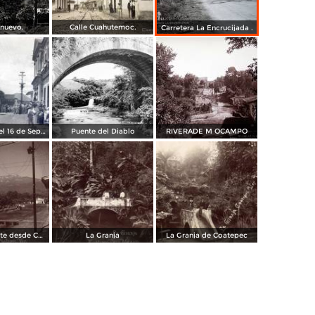
 nuevo.
Calle Cuahutemoc.
Carretera La Encrucijada .
Acto oficial del 16 de Septiembre
Puente del Diablo
RIVERADE M OCAMPO
Cofre de Perote desde Coatepec
La Granja
La Granja de Coatepec