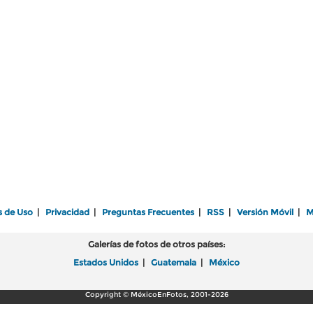
s de Uso
|
Privacidad
|
Preguntas Frecuentes
|
RSS
|
Versión Móvil
|
M
Galerías de fotos de otros países:
Estados Unidos
|
Guatemala
|
México
Copyright © MéxicoEnFotos, 2001-2026