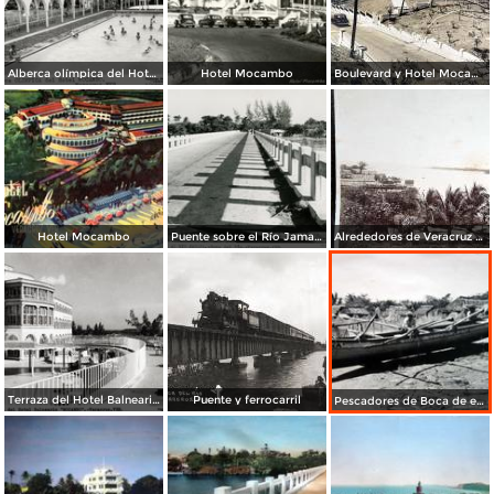
Alberca olímpica del Hotel Mocambo
Hotel Mocambo
Boulevard y Hotel Mocambo.
Hotel Mocambo
Puente sobre el Río Jamapa
Alrededores de Veracruz Boca del Rio por el Fotógrafo Abel Briquet..
Terraza del Hotel Balneario Mocambo
Puente y ferrocarril
Pescadores de Boca de el Rio..