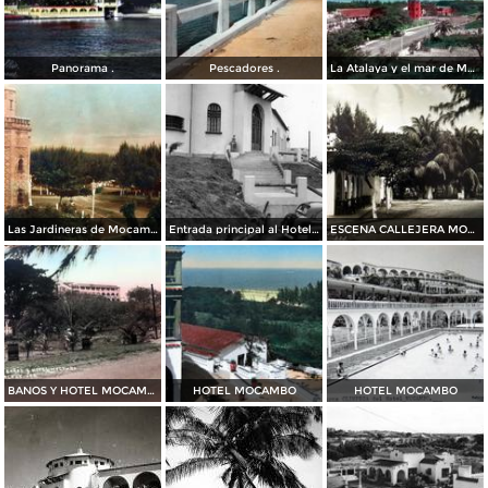
Panorama .
Pescadores .
La Atalaya y el mar de Mocambo
Las Jardineras de Mocambo
Entrada principal al Hotel Mocambo
ESCENA CALLEJERA MOCAMBO
BANOS Y HOTEL MOCAMBO
HOTEL MOCAMBO
HOTEL MOCAMBO