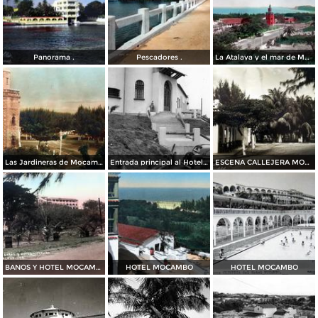
Panorama .
Pescadores .
La Atalaya y el mar de Mocambo
Las Jardineras de Mocambo
Entrada principal al Hotel Mocambo
ESCENA CALLEJERA MOCAMBO
BANOS Y HOTEL MOCAMBO
HOTEL MOCAMBO
HOTEL MOCAMBO