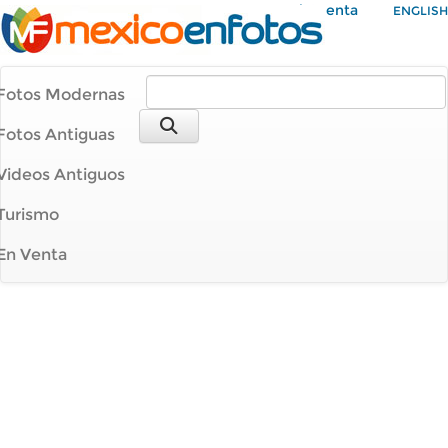
Mi Cuenta
ENGLISH
Fotos Modernas
Fotos Antiguas
Videos Antiguos
Turismo
En Venta