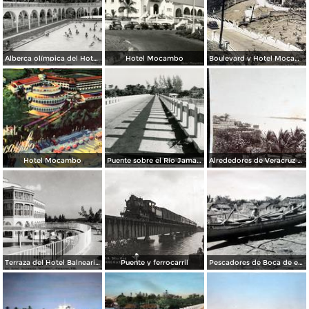
Alberca olímpica del Hotel Mocambo
Hotel Mocambo
Boulevard y Hotel Mocambo.
Hotel Mocambo
Puente sobre el Río Jamapa
Alrededores de Veracruz Boca del Rio por el Fotógrafo Abel Briquet..
Terraza del Hotel Balneario Mocambo
Puente y ferrocarril
Pescadores de Boca de el Rio..