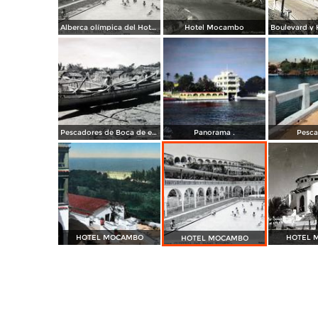
Alberca olímpica del Hotel Mocambo
Hotel Mocambo
Pescadores de Boca de el Rio..
Panorama .
Pesca
HOTEL MOCAMBO
HOTEL 
HOTEL MOCAMBO