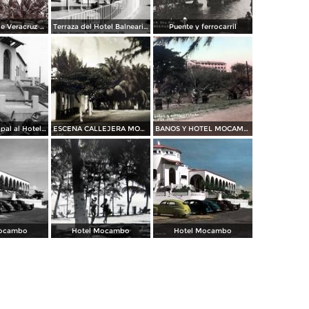
Alrededores de Veracruz Boca del Rio por el Fotógrafo Abel Briquet..
Terraza del Hotel Balneario Mocambo
Puente y ferrocarril
Entrada principal al Hotel Mocambo
ESCENA CALLEJERA MOCAMBO
BANOS Y HOTEL MOCAMBO
Mocambo
Hotel Mocambo
Hotel Mocambo