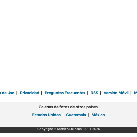
s de Uso
|
Privacidad
|
Preguntas Frecuentes
|
RSS
|
Versión Móvil
|
M
Galerías de fotos de otros países:
Estados Unidos
|
Guatemala
|
México
Copyright © MéxicoEnFotos, 2001-2026