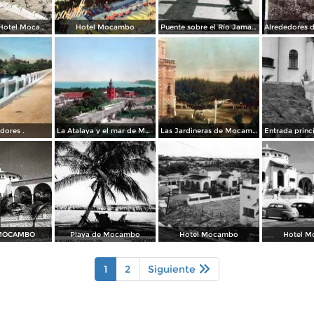
Boulevard y Hotel Mocambo.
Hotel Mocambo
Puente sobre el Río Jamapa
dores .
La Atalaya y el mar de Mocambo
Las Jardineras de Mocambo
MOCAMBO
Playa de Mocambo
Hotel Mocambo
Hotel 
1
2
Siguiente