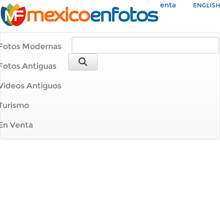
Mi Cuenta
ENGLISH
Fotos Modernas
Fotos Antiguas
Videos Antiguos
Turismo
En Venta