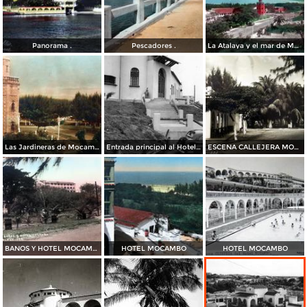
Panorama .
Pescadores .
La Atalaya y el mar de Mocambo
Las Jardineras de Mocambo
Entrada principal al Hotel Mocambo
ESCENA CALLEJERA MOCAMBO
BANOS Y HOTEL MOCAMBO
HOTEL MOCAMBO
HOTEL MOCAMBO