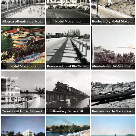
Alberca olímpica del Hotel Mocambo
Hotel Mocambo
Boulevard y Hotel Mocambo.
Hotel Mocambo
Puente sobre el Río Jamapa
Alrededores de Veracruz Boca del Rio por el Fotógrafo Abel Briquet..
Terraza del Hotel Balneario Mocambo
Puente y ferrocarril
Pescadores de Boca de el Rio..