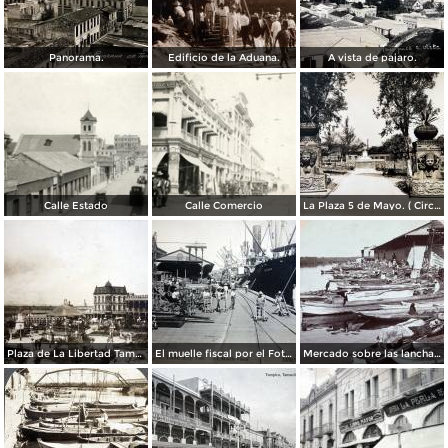
Panorama.
Edificio de la Aduana.
A vista de pajaro.
Calle Estado
Calle Comercio
La Plaza 5 de Mayo. ( Circulada el 28 de Abril de 1939 ).
Plaza de La Libertad Tampico, Tamaulipas ( Circulada el 7 de Marzo de 1921 ).
El muelle fiscal por el Fotógrafo Félix Miret.
Mercado sobre las lanchas.