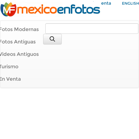
Mi Cuenta
ENGLISH
Fotos Modernas
Fotos Antiguas
Videos Antiguos
Turismo
En Venta