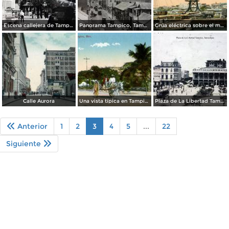
Escena callejera de Tampico, Tamaulipas.
Panorama Tampico, Tamaulipas .
Grúa eléctrica sobre el muelle fiscal
Calle Aurora
Una vista típica en Tampico
Plaza de La Libertad Tampico, Tamaulipas ( Circulada el 9 de Agosto de 1922 ).
Anterior
1
2
3
4
5
...
22
Siguiente