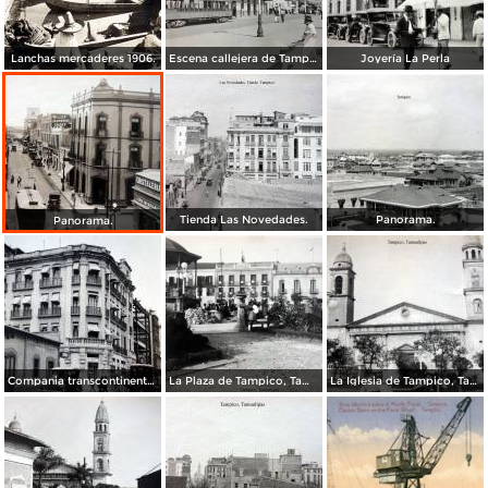
Lanchas mercaderes 1906.
Escena callejera de Tampico, Tamaulipas 1923.
Joyería La Perla
Tienda Las Novedades.
Panorama.
Panorama.
Compania transcontinental.
La Plaza de Tampico, Tamaulipas.
La Iglesia de Tampico, Tamaulipas.