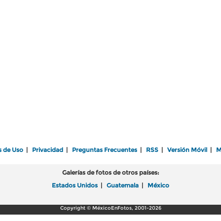
s de Uso
|
Privacidad
|
Preguntas Frecuentes
|
RSS
|
Versión Móvil
|
M
Galerías de fotos de otros países:
Estados Unidos
|
Guatemala
|
México
Copyright © MéxicoEnFotos, 2001-2026