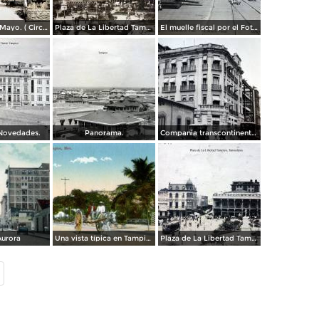
La Plaza 5 de Mayo. ( Circulada el 28 de Abril de 1939 ).
Plaza de La Libertad Tampico, Tamaulipas ( Circulada el 7 de Marzo de 1921 ).
El muelle fiscal por el Fotógrafo Félix Miret.
 Novedades.
Panorama.
Compania transcontinental.
Aurora
Una vista típica en Tampico
Plaza de La Libertad Tampico, Tamaulipas ( Circulada el 9 de Agosto de 1922 ).