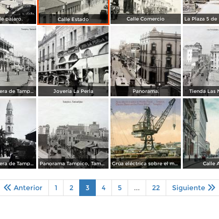
de pajaro.
Calle Comercio
Calle Estado
Escena callejera de Tampico, Tamaulipas 1923.
Joyería La Perla
Panorama.
Tienda Las
Escena callejera de Tampico, Tamaulipas.
Panorama Tampico, Tamaulipas .
Grúa eléctrica sobre el muelle fiscal
Calle 
Anterior
1
2
3
4
5
...
22
Siguiente