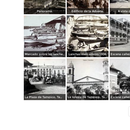
Panorama.
Edificio de la Aduana.
A vista 
Mercado sobre las lanchas.
Lanchas mercaderes 1906.
La Plaza de Tampico, Tamaulipas.
La Iglesia de Tampico, Tamaulipas.