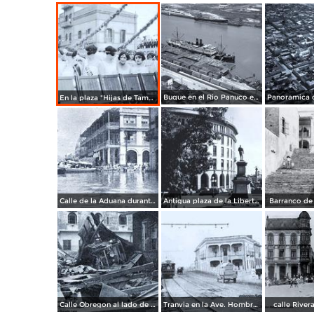
Buque en el Rio Panuco en 1930
En la plaza "Hijas de Tampico" donde hoy se ubica el Gastronomico
Calle de la Aduana durante la Inundacion despues del Ciclon Hilda en 1955
Antigua plaza de la Libertad
Barranco de
Calle Obregon al lado de Pollo Loco
Tranvia en la Ave. Hombres Ilustres hoy Ave.Hidalgo x la prevo 1
calle River