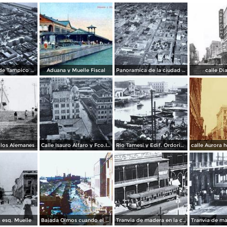
Panoramica de Tampico en 1930
Aduana y Muelle Fiscal
Panoramica de la ciudad 1930
calle Di
 los Alemanes
Calle Isauro Alfaro y Fco.I.Madero durante la inundacion en 1955
Rio Tamesi y Edif. Ordorica al fondo
a esq. Muelle
Bajada Olmos cuando el agua bajaba de nivel despues de la inundacion en 1955
Tranvia de madera en la calle Muelle