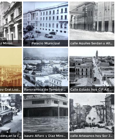
az Miron
Palacio Municipal
calle Aquiles Serdan y Altamira Martes 4 de Oct. 1955
calle Aurora hoy Gral.Lopez de Lara
Panoramica de Tampico y Laguna del Carpintero
Calle Estado hoy C.P.A.Emilio Carranza
Tranvia de madera en la calle Muelle
Isauro Alfaro y Diaz Miron durante la inundacion en 1955
calle Artesanos hoy Sor Juana Ines de la Cruz durante la inundacion en 1955