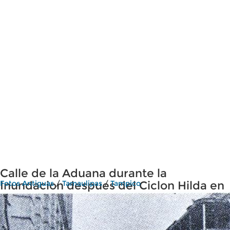
Calle de la Aduana durante la
Inundacion despues del Ciclon Hilda en
Fotos Antiguas
/
Tamaulipas
/
Tampico
1955