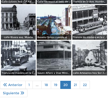
Calle Estado hoy C.P.A.Emilio Carranza
Calle Obregon al lado de Pollo Loco
Tranvia en la Ave. Hombres Ilustres hoy Ave.Hidalgo x la prevo 1
calle Rivera esq. Muelle
Bajada Olmos cuando el agua bajaba de nivel despues de la inundacion en 1955
Tranvia de madera en la calle Muelle
Tranvia de madera en la calle Muelle
Isauro Alfaro y Diaz Miron durante la inundacion en 1955
calle Artesanos hoy Sor Juana Ines de la Cruz durante la inundacion en 1955
Anterior
1
...
18
19
20
21
22
Siguiente