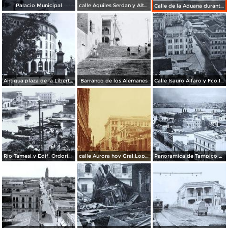
Palacio Municipal
calle Aquiles Serdan y Altamira Martes 4 de Oct. 1955
Calle de la Aduana durante la Inundacion despues del Ciclon Hilda en 1955
Antigua plaza de la Libertad
Barranco de los Alemanes
Calle Isauro Alfaro y Fco.I.Madero durante la inundacion en 1955
Rio Tamesi y Edif. Ordorica al fondo
calle Aurora hoy Gral.Lopez de Lara
Panoramica de Tampico y Laguna del Carpintero