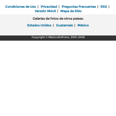
Condiciones de Uso
|
Privacidad
|
Preguntas Frecuentes
|
RSS
|
Versión Móvil
|
Mapa de Sitio
Galerías de fotos de otros países:
Estados Unidos
|
Guatemala
|
México
Copyright © MéxicoEnFotos, 2001-2026