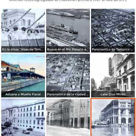
En la plaza "Hijas de Tampico" donde hoy se ubica el Gastronomico
Buque en el Rio Panuco en 1930
Panoramica de Tampico en 1930
Aduana y Muelle Fiscal
Panoramica de la ciudad 1930
calle Diaz Miron