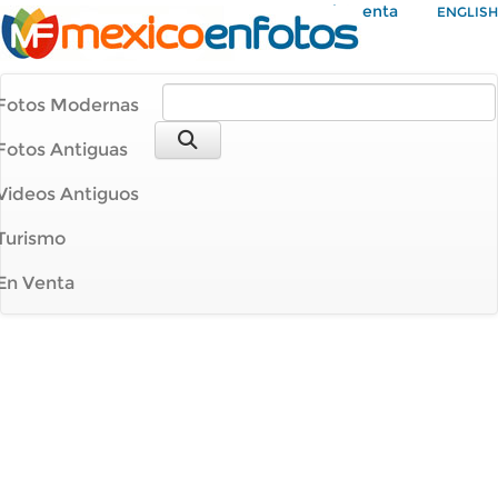
Mi Cuenta
ENGLISH
Fotos Modernas
Fotos Antiguas
Videos Antiguos
Turismo
En Venta