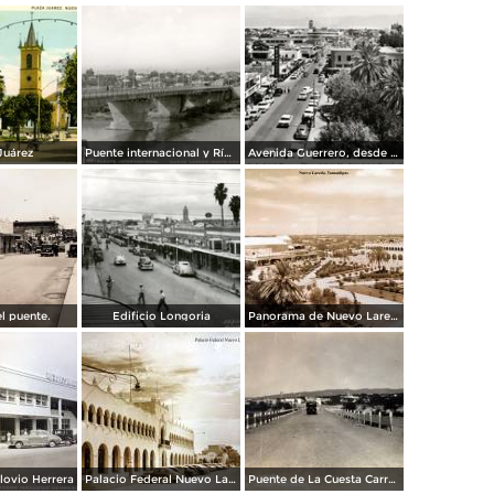
Juárez
Puente internacional y Río Bravo
Avenida Guerrero, desde el Hotel Plaza
el puente.
Edificio Longoria
Panorama de Nuevo Laredo, Tamaulipas.
ovio Herrera
Palacio Federal Nuevo Laredo, Tamaulipas.
Puente de La Cuesta Carretera Monterrey-Laredo.