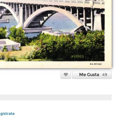
Me Gusta
49
gístrate