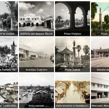
e la ciudad.
Edificio del Seguro Social
Plaza Hidalgo
Plaza 
Plaza Juárez y Templo del Santo Niño
Avenida Guerrero
Plaza Juárez
Detalle d
Lado norte del Jardin Hidalgo ( Circulada el 17 deSeptiembre de 1957 ).
Vista parcial.
Calle Victorio e Inundacion en Nuevo Laredo, Tamaulipas en 1922.
Mercado Macl