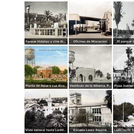
Parque Hidalgo y cine Alameda.
Oficinas de Migracion.
El parque d
Planta de Agua y Luz Álvaro Obregón
Vestíbulo de la Alberca, Planta de Agua y Luz Álvaro Obregón
Vista general hasta Laredo TX. ( Circulada el 3 de Abril de 1943 ).
Escuela Lauro Aguirre.