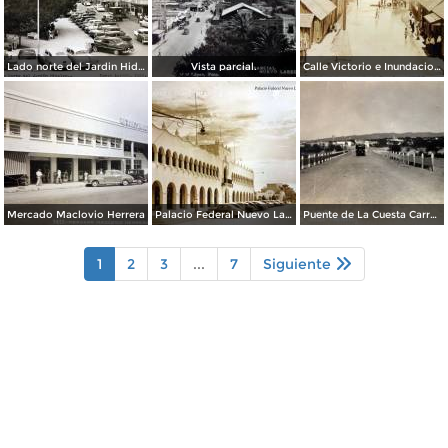
Lado norte del Jardin Hidalgo ( Circulada el 17 deSeptiembre de 1957 ).
Vista parcial.
Calle Victorio e Inundacion en Nuevo Laredo, Tamaulipas en 1922.
Mercado Maclovio Herrera
Palacio Federal Nuevo Laredo, Tamaulipas.
Puente de La Cuesta Carretera Monterrey-Laredo.
1
2
3
...
7
Siguiente