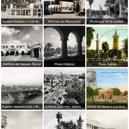
Parque Hidalgo y cine Alameda.
Oficinas de Migracion.
El parque de la ciudad.
Edificio del Seguro Social
Plaza Hidalgo
Plaza Juárez
Puente internacional y Río Bravo
Avenida Guerrero, desde el Hotel Plaza
Planta de Agua y Luz Álvaro Obregón