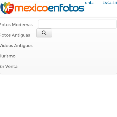
Mi Cuenta
ENGLISH
Fotos Modernas
Fotos Antiguas
Videos Antiguos
Turismo
En Venta