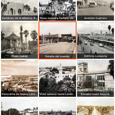
Vestíbulo de la Alberca, Planta de Agua y Luz Álvaro Obregón
Plaza Juárez y Templo del Santo Niño
Avenida Guerrero
Plaza Juárez
Edificio Longoria
Detalle del puente.
Panorama de Nuevo Laredo, Tamaulipas.
Vista general hasta Laredo TX. ( Circulada el 3 de Abril de 1943 ).
Escuela Lauro Aguirre.