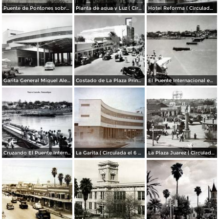
Puente de Pontones sobre el Rio Bravo ( Circulada el 15 de Agosto de 1956 )
Planta de agua y Luz ( Circulada el 15 de Agosto de 1956 )
Hotel Reforma ( Circulada el 15 de Agosto de 1956 )
Garita General Miguel Aleman ( Circulada el 15 de Agosto de 1956 )
Costado de La Plaza Principal.
El Puente Internacional en construccion.
Cruzando El Puente Internacional.
La Garita.( Circulada el 6 de Febrero de 1956 ).
La Plaza Juarez ( Circulada el 18 de Junio de 1948 ).