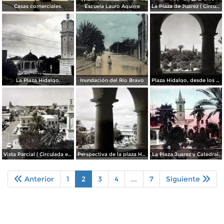
Casas comerciales.
Escuela Lauro Aguirre
La Plaza de Juarez ( Circulada el 16 de Noviembre de 1938 ).
La Plaza Hidalgo.
Inundación del Río Bravo
Plaza Hidalgo, desde los arcos del Palacio Federal
Vista Parcial ( Circulada el 9 de Marzo de 1958 ).
Perspectiva de la plaza Hidalgo.
La Plaza Juarez y Catedral.
Anterior
1
2
3
4
...
7
Siguiente