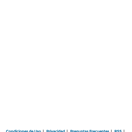
Condiciones de Uso
|
Privacidad
|
Preguntas Frecuentes
|
RSS
|