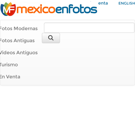
Mi Cuenta
ENGLISH
Fotos Modernas
Fotos Antiguas
Videos Antiguos
Turismo
En Venta