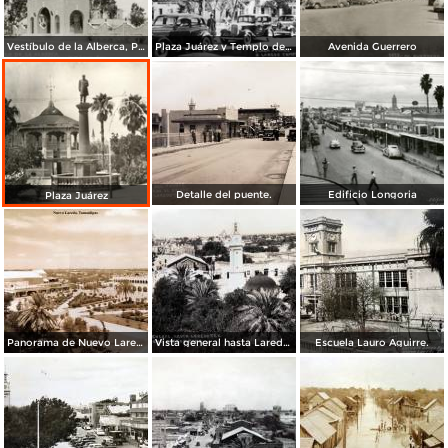
Vestíbulo de la Alberca, Planta de Agua y Luz Álvaro Obregón
Plaza Juárez y Templo del Santo Niño
Avenida Guerrero
Detalle del puente.
Edificio Longoria
Plaza Juárez
Panorama de Nuevo Laredo, Tamaulipas.
Vista general hasta Laredo TX. ( Circulada el 3 de Abril de 1943 ).
Escuela Lauro Aguirre.