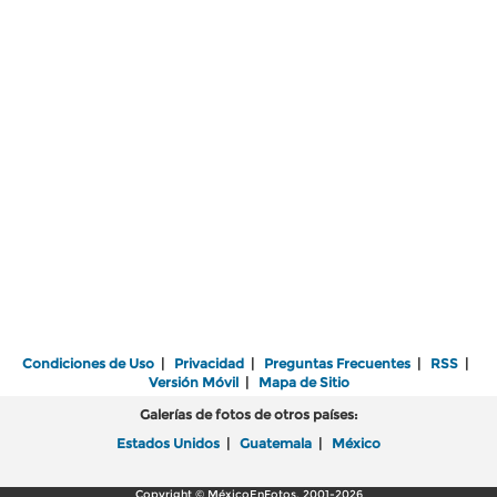
Condiciones de Uso
|
Privacidad
|
Preguntas Frecuentes
|
RSS
|
Versión Móvil
|
Mapa de Sitio
Galerías de fotos de otros países:
Estados Unidos
|
Guatemala
|
México
Copyright © MéxicoEnFotos, 2001-2026