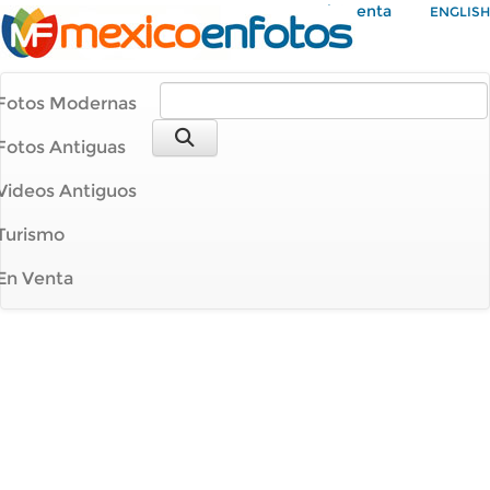
Mi Cuenta
ENGLISH
Fotos Modernas
Fotos Antiguas
Videos Antiguos
Turismo
En Venta