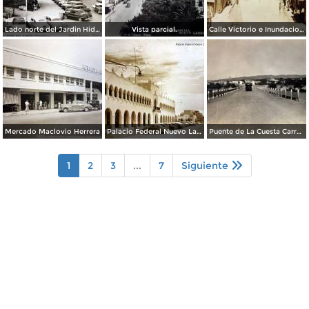
Lado norte del Jardin Hidalgo ( Circulada el 17 deSeptiembre de 1957 ).
Vista parcial.
Calle Victorio e Inundacion en Nuevo Laredo, Tamaulipas en 1922.
Mercado Maclovio Herrera
Palacio Federal Nuevo Laredo, Tamaulipas.
Puente de La Cuesta Carretera Monterrey-Laredo.
1
2
3
...
7
Siguiente