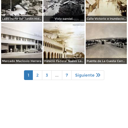
Lado norte del Jardin Hidalgo ( Circulada el 17 deSeptiembre de 1957 ).
Vista parcial.
Calle Victorio e Inundacion en Nuevo Laredo, Tamaulipas en 1922.
Mercado Maclovio Herrera
Palacio Federal Nuevo Laredo, Tamaulipas.
Puente de La Cuesta Carretera Monterrey-Laredo.
1
2
3
...
7
Siguiente