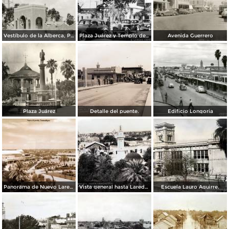
Vestíbulo de la Alberca, Planta de Agua y Luz Álvaro Obregón
Plaza Juárez y Templo del Santo Niño
Avenida Guerrero
Plaza Juárez
Detalle del puente.
Edificio Longoria
Panorama de Nuevo Laredo, Tamaulipas.
Vista general hasta Laredo TX. ( Circulada el 3 de Abril de 1943 ).
Escuela Lauro Aguirre.