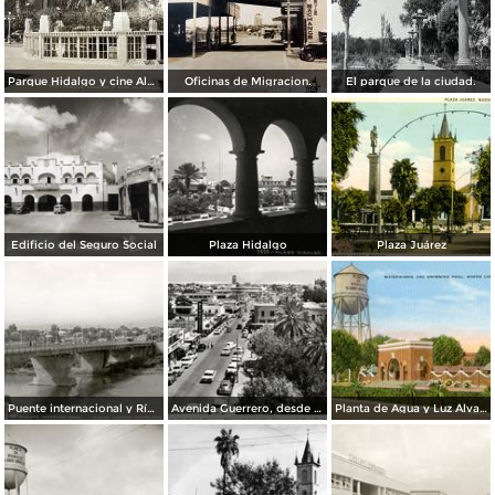
Parque Hidalgo y cine Alameda.
Oficinas de Migracion.
El parque de la ciudad.
Edificio del Seguro Social
Plaza Hidalgo
Plaza Juárez
Puente internacional y Río Bravo
Avenida Guerrero, desde el Hotel Plaza
Planta de Agua y Luz Álvaro Obregón