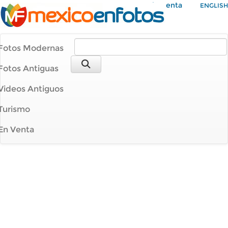
Mi Cuenta
ENGLISH
Fotos Modernas
Fotos Antiguas
Videos Antiguos
Turismo
En Venta