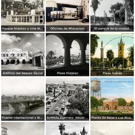
Parque Hidalgo y cine Alameda.
Oficinas de Migracion.
El parque de la ciudad.
Edificio del Seguro Social
Plaza Hidalgo
Plaza Juárez
Puente internacional y Río Bravo
Avenida Guerrero, desde el Hotel Plaza
Planta de Agua y Luz Álvaro Obregón