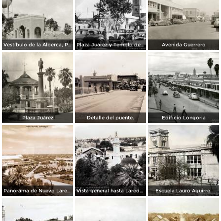
Vestíbulo de la Alberca, Planta de Agua y Luz Álvaro Obregón
Plaza Juárez y Templo del Santo Niño
Avenida Guerrero
Plaza Juárez
Detalle del puente.
Edificio Longoria
Panorama de Nuevo Laredo, Tamaulipas.
Vista general hasta Laredo TX. ( Circulada el 3 de Abril de 1943 ).
Escuela Lauro Aguirre.