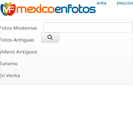
Mi Cuenta
ENGLISH
Fotos Modernas
Fotos Antiguas
Videos Antiguos
Turismo
En Venta