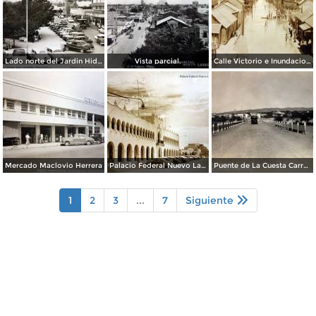
Lado norte del Jardin Hidalgo ( Circulada el 17 deSeptiembre de 1957 ).
Vista parcial.
Calle Victorio e Inundacion en Nuevo Laredo, Tamaulipas en 1922.
Mercado Maclovio Herrera
Palacio Federal Nuevo Laredo, Tamaulipas.
Puente de La Cuesta Carretera Monterrey-Laredo.
1
2
3
...
7
Siguiente