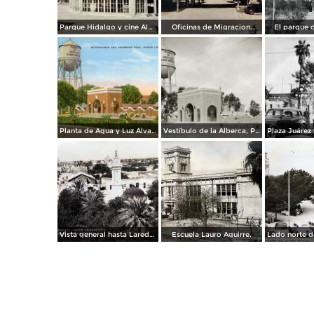
Parque Hidalgo y cine Alameda.
Oficinas de Migracion.
El parque d
Planta de Agua y Luz Álvaro Obregón
Vestíbulo de la Alberca, Planta de Agua y Luz Álvaro Obregón
Vista general hasta Laredo TX. ( Circulada el 3 de Abril de 1943 ).
Escuela Lauro Aguirre.