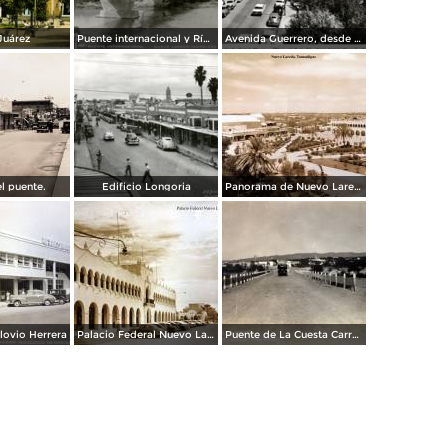
Juárez
Puente internacional y Río Bravo
Avenida Guerrero, desde el Hotel Plaza
el puente.
Edificio Longoria
Panorama de Nuevo Laredo, Tamaulipas.
ovio Herrera
Palacio Federal Nuevo Laredo, Tamaulipas.
Puente de La Cuesta Carretera Monterrey-Laredo.