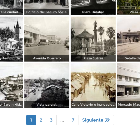
e la ciudad.
Edificio del Seguro Social
Plaza Hidalgo
Plaza 
Plaza Juárez y Templo del Santo Niño
Avenida Guerrero
Plaza Juárez
Detalle d
Lado norte del Jardin Hidalgo ( Circulada el 17 deSeptiembre de 1957 ).
Vista parcial.
Calle Victorio e Inundacion en Nuevo Laredo, Tamaulipas en 1922.
Mercado Macl
1
2
3
...
7
Siguiente