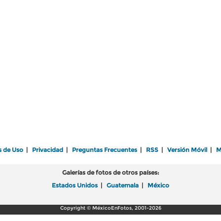
s de Uso
|
Privacidad
|
Preguntas Frecuentes
|
RSS
|
Versión Móvil
|
M
Galerías de fotos de otros países:
Estados Unidos
|
Guatemala
|
México
Copyright © MéxicoEnFotos, 2001-2026