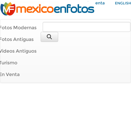
Mi Cuenta
ENGLISH
Fotos Modernas
Fotos Antiguas
Videos Antiguos
Turismo
En Venta