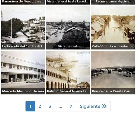
Panorama de Nuevo Laredo, Tamaulipas.
Vista general hasta Laredo TX. ( Circulada el 3 de Abril de 1943 ).
Escuela Lauro Aguirre.
Lado norte del Jardin Hidalgo ( Circulada el 17 deSeptiembre de 1957 ).
Vista parcial.
Calle Victorio e Inundacion en Nuevo Laredo, Tamaulipas en 1922.
Mercado Maclovio Herrera
Palacio Federal Nuevo Laredo, Tamaulipas.
Puente de La Cuesta Carretera Monterrey-Laredo.
1
2
3
...
7
Siguiente