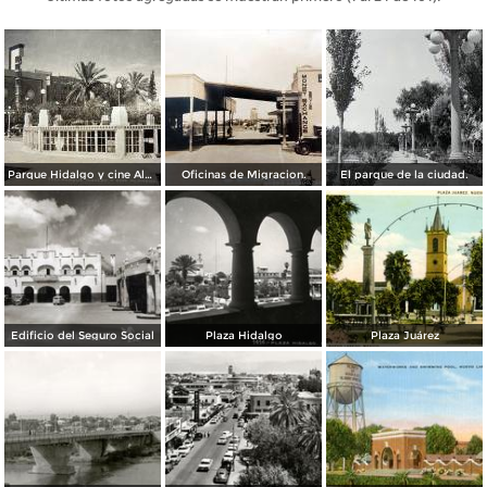
Parque Hidalgo y cine Alameda.
Oficinas de Migracion.
El parque de la ciudad.
Edificio del Seguro Social
Plaza Hidalgo
Plaza Juárez