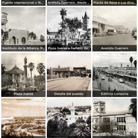
Puente internacional y Río Bravo
Avenida Guerrero, desde el Hotel Plaza
Planta de Agua y Luz Álvaro Obregón
Vestíbulo de la Alberca, Planta de Agua y Luz Álvaro Obregón
Plaza Juárez y Templo del Santo Niño
Avenida Guerrero
Plaza Juárez
Detalle del puente.
Edificio Longoria