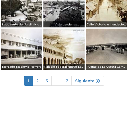
Lado norte del Jardin Hidalgo ( Circulada el 17 deSeptiembre de 1957 ).
Vista parcial.
Calle Victorio e Inundacion en Nuevo Laredo, Tamaulipas en 1922.
Mercado Maclovio Herrera
Palacio Federal Nuevo Laredo, Tamaulipas.
Puente de La Cuesta Carretera Monterrey-Laredo.
1
2
3
...
7
Siguiente