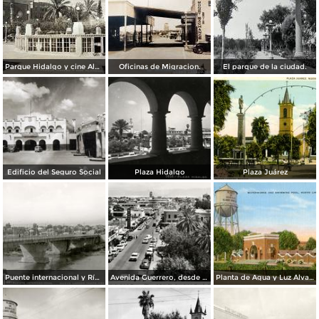
Parque Hidalgo y cine Alameda.
Oficinas de Migracion.
El parque de la ciudad.
Edificio del Seguro Social
Plaza Hidalgo
Plaza Juárez
Puente internacional y Río Bravo
Avenida Guerrero, desde el Hotel Plaza
Planta de Agua y Luz Álvaro Obregón