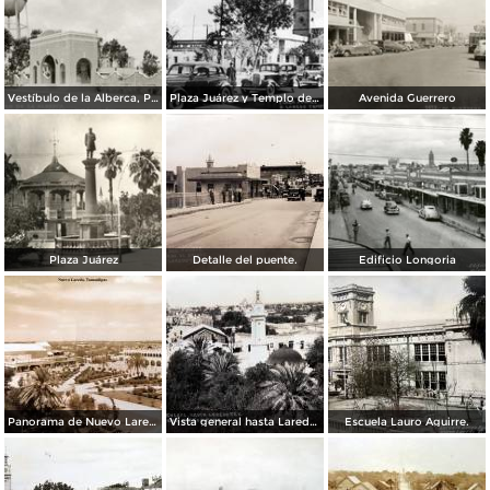
Vestíbulo de la Alberca, Planta de Agua y Luz Álvaro Obregón
Plaza Juárez y Templo del Santo Niño
Avenida Guerrero
Plaza Juárez
Detalle del puente.
Edificio Longoria
Panorama de Nuevo Laredo, Tamaulipas.
Vista general hasta Laredo TX. ( Circulada el 3 de Abril de 1943 ).
Escuela Lauro Aguirre.