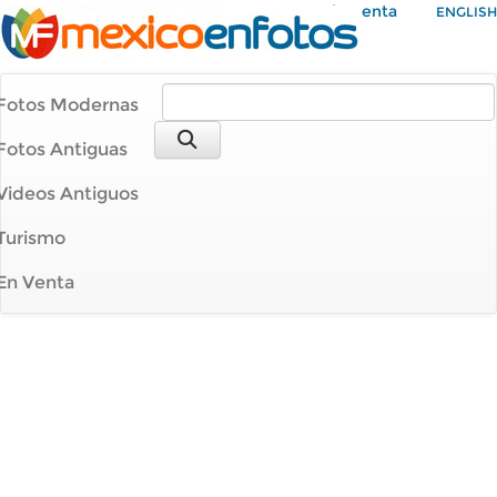
Mi Cuenta
ENGLISH
Fotos Modernas
Fotos Antiguas
Videos Antiguos
Turismo
En Venta