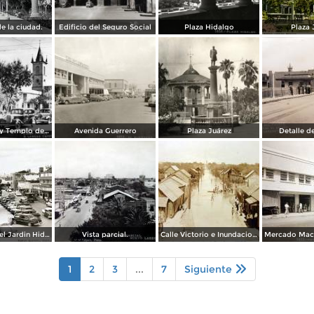
e la ciudad.
Edificio del Seguro Social
Plaza Hidalgo
Plaza 
Plaza Juárez y Templo del Santo Niño
Avenida Guerrero
Plaza Juárez
Detalle d
Lado norte del Jardin Hidalgo ( Circulada el 17 deSeptiembre de 1957 ).
Vista parcial.
Calle Victorio e Inundacion en Nuevo Laredo, Tamaulipas en 1922.
Mercado Macl
1
2
3
...
7
Siguiente