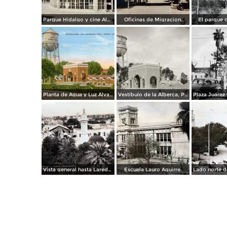
Parque Hidalgo y cine Alameda.
Oficinas de Migracion.
El parque d
Planta de Agua y Luz Álvaro Obregón
Vestíbulo de la Alberca, Planta de Agua y Luz Álvaro Obregón
Vista general hasta Laredo TX. ( Circulada el 3 de Abril de 1943 ).
Escuela Lauro Aguirre.