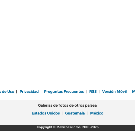
s de Uso
|
Privacidad
|
Preguntas Frecuentes
|
RSS
|
Versión Móvil
|
M
Galerías de fotos de otros países:
Estados Unidos
|
Guatemala
|
México
Copyright © MéxicoEnFotos, 2001-2026