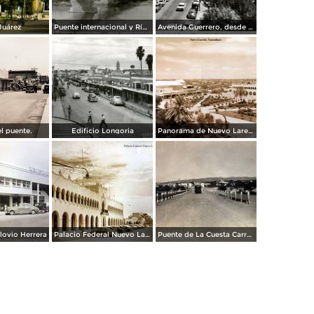
Juárez
Puente internacional y Río Bravo
Avenida Guerrero, desde el Hotel Plaza
el puente.
Edificio Longoria
Panorama de Nuevo Laredo, Tamaulipas.
ovio Herrera
Palacio Federal Nuevo Laredo, Tamaulipas.
Puente de La Cuesta Carretera Monterrey-Laredo.