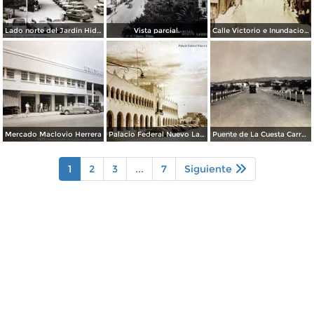
Lado norte del Jardin Hidalgo ( Circulada el 17 deSeptiembre de 1957 ).
Vista parcial.
Calle Victorio e Inundacion en Nuevo Laredo, Tamaulipas en 1922.
Mercado Maclovio Herrera
Palacio Federal Nuevo Laredo, Tamaulipas.
Puente de La Cuesta Carretera Monterrey-Laredo.
1
2
3
...
7
Siguiente