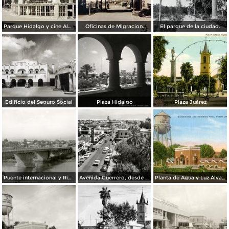
Parque Hidalgo y cine Alameda.
Oficinas de Migracion.
El parque de la ciudad.
Edificio del Seguro Social
Plaza Hidalgo
Plaza Juárez
Puente internacional y Río Bravo
Avenida Guerrero, desde el Hotel Plaza
Planta de Agua y Luz Álvaro Obregón