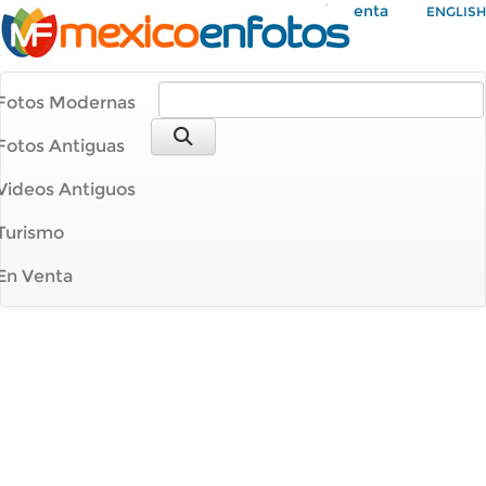
Mi Cuenta
ENGLISH
Fotos Modernas
Fotos Antiguas
Videos Antiguos
Turismo
En Venta