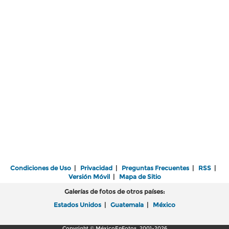
Condiciones de Uso
|
Privacidad
|
Preguntas Frecuentes
|
RSS
|
Versión Móvil
|
Mapa de Sitio
Galerías de fotos de otros países:
Estados Unidos
|
Guatemala
|
México
Copyright © MéxicoEnFotos, 2001-2026