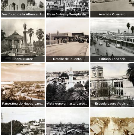
Vestíbulo de la Alberca, Planta de Agua y Luz Álvaro Obregón
Plaza Juárez y Templo del Santo Niño
Avenida Guerrero
Plaza Juárez
Detalle del puente.
Edificio Longoria
Panorama de Nuevo Laredo, Tamaulipas.
Vista general hasta Laredo TX. ( Circulada el 3 de Abril de 1943 ).
Escuela Lauro Aguirre.