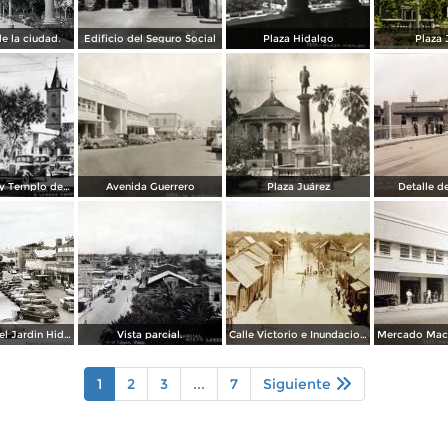
e la ciudad.
Edificio del Seguro Social
Plaza Hidalgo
Plaza 
Plaza Juárez y Templo del Santo Niño
Avenida Guerrero
Plaza Juárez
Detalle d
Lado norte del Jardin Hidalgo ( Circulada el 17 deSeptiembre de 1957 ).
Vista parcial.
Calle Victorio e Inundacion en Nuevo Laredo, Tamaulipas en 1922.
Mercado Macl
1
2
3
...
7
Siguiente