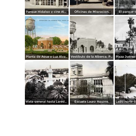
Parque Hidalgo y cine Alameda.
Oficinas de Migracion.
El parque d
Planta de Agua y Luz Álvaro Obregón
Vestíbulo de la Alberca, Planta de Agua y Luz Álvaro Obregón
Vista general hasta Laredo TX. ( Circulada el 3 de Abril de 1943 ).
Escuela Lauro Aguirre.