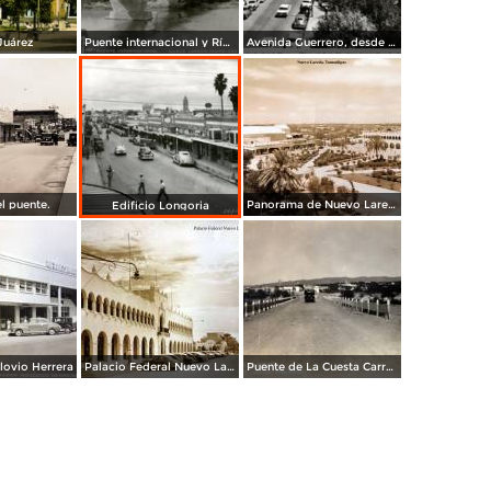
Juárez
Puente internacional y Río Bravo
Avenida Guerrero, desde el Hotel Plaza
el puente.
Panorama de Nuevo Laredo, Tamaulipas.
Edificio Longoria
ovio Herrera
Palacio Federal Nuevo Laredo, Tamaulipas.
Puente de La Cuesta Carretera Monterrey-Laredo.