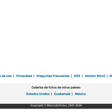
s de Uso
|
Privacidad
|
Preguntas Frecuentes
|
RSS
|
Versión Móvil
|
M
Galerías de fotos de otros países:
Estados Unidos
|
Guatemala
|
México
Copyright © MéxicoEnFotos, 2001-2026