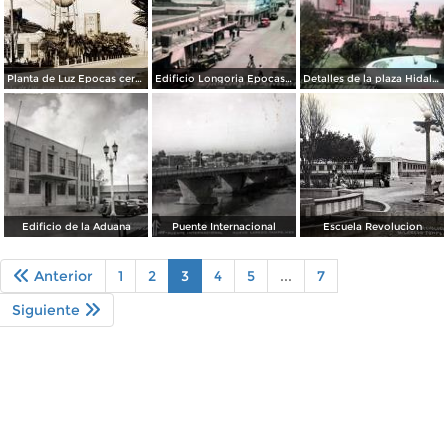
Planta de Luz Epocas cercanas a
Edificio Longoria Epocas cercanas a
Detalles de la plaza Hidalgo Epocas cercanas a
Edificio de la Aduana
Puente Internacional
Escuela Revolucion
Anterior
1
2
3
4
5
...
7
Siguiente