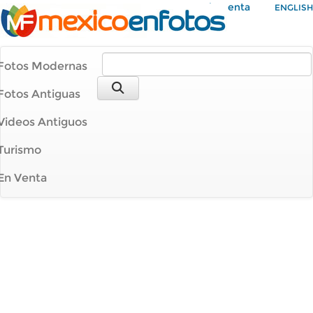
Mi Cuenta
ENGLISH
Fotos Modernas
Fotos Antiguas
Videos Antiguos
Turismo
En Venta