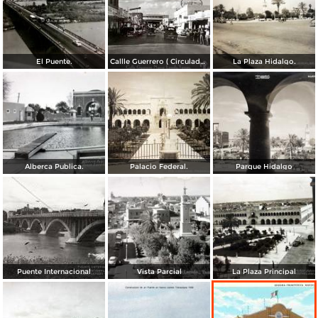
El Puente.
Callle Guerrero ( Circulada el 8 de Diciembre de 1952 )..
La Plaza Hidalgo.
Alberca Publica.
Palacio Federal.
Parque Hidalgo
Puente Internacional
Vista Parcial
La Plaza Principal