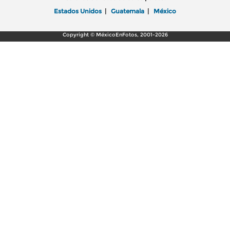
Estados Unidos
|
Guatemala
|
México
Copyright © MéxicoEnFotos, 2001-2026