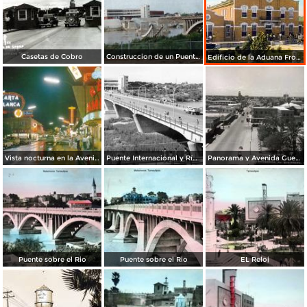
Casetas de Cobro
Construccion de un Puente en Nuevo Laredo Tamaulipas 1958
Edificio de la Aduana Fronteriza
Vista nocturna en la Avenida Guerrero
Puente Internacional y Río Bravo, vista desde Laredo, Texas
Panorama y Avenida Guerrero
Puente sobre el Rio
Puente sobre el Rio
EL Reloj