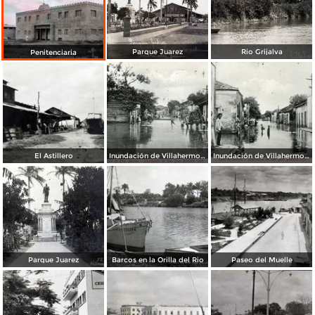
Parque Juarez
Rio Grijalva
Penitenciaria
El Astillero
Inundación de Villahermosa, en 1909: Calle de Doña Marina
Inundación de Villahermosa, en 1909: Calle de Méndez
Parque Juarez
Barcos en la Orilla del Rio
Paseo del Muelle