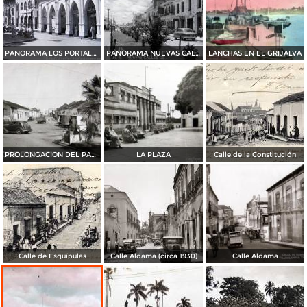
PANORAMA LOS PORTALES
PANORAMA NUEVAS CALLES
LANCHAS EN EL GRIJALVA
PROLONGACION DEL PASEO DE LOS HEROES
LA PLAZA
Calle de la Constitución
Calle de Esquípulas
Calle Aldama (circa 1930)
Calle Aldama