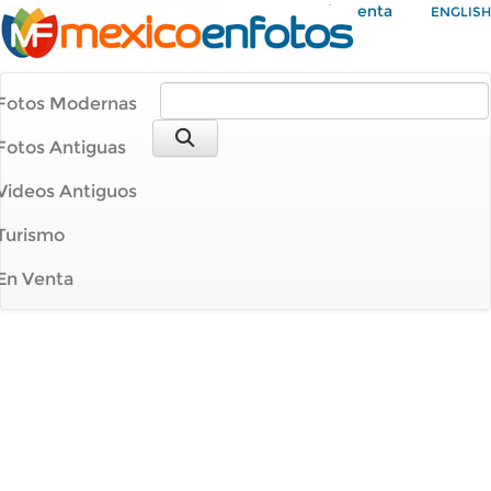
Mi Cuenta
ENGLISH
Fotos Modernas
Fotos Antiguas
Videos Antiguos
Turismo
En Venta