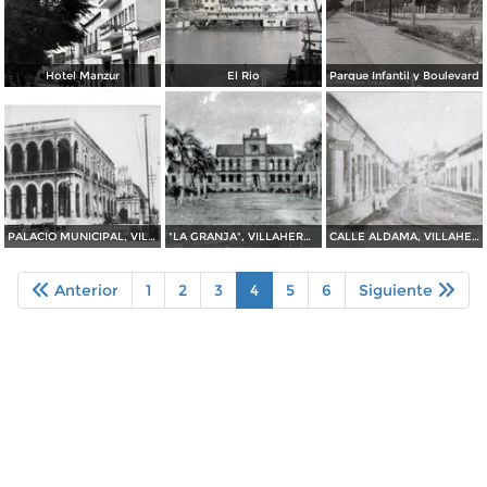
Hotel Manzur
El Rio
Parque Infantil y Boulevard
PALACIO MUNICIPAL, VILLAHERMOSA, TABASCO. 1927
"LA GRANJA", VILLAHERMOSA, TABASCO. 1928
CALLE ALDAMA, VILLAHERMOSA, TABASCO. 1922
Anterior
1
2
3
4
5
6
Siguiente