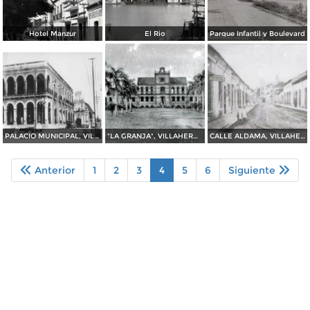
Hotel Manzur
El Rio
Parque Infantil y Boulevard
PALACIO MUNICIPAL, VILLAHERMOSA, TABASCO. 1927
"LA GRANJA", VILLAHERMOSA, TABASCO. 1928
CALLE ALDAMA, VILLAHERMOSA, TABASCO. 1922
Anterior
1
2
3
4
5
6
Siguiente