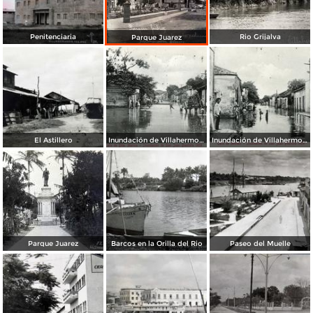
Penitenciaria
Rio Grijalva
Parque Juarez
El Astillero
Inundación de Villahermosa, en 1909: Calle de Doña Marina
Inundación de Villahermosa, en 1909: Calle de Méndez
Parque Juarez
Barcos en la Orilla del Rio
Paseo del Muelle