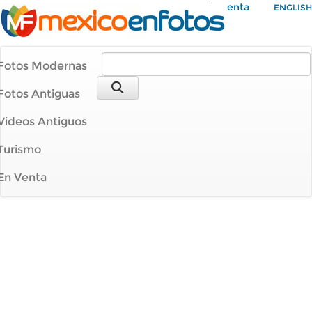
Mi Cuenta
ENGLISH
Fotos Modernas
Fotos Antiguas
Videos Antiguos
Turismo
En Venta