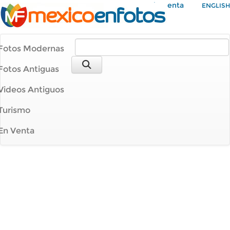
Mi Cuenta
ENGLISH
Fotos Modernas
Fotos Antiguas
Videos Antiguos
Turismo
En Venta