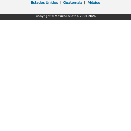
Estados Unidos
|
Guatemala
|
México
Copyright © MéxicoEnFotos, 2001-2026