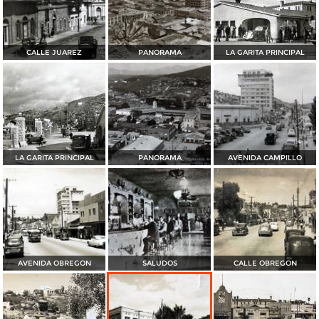
CALLE JUAREZ
PANORAMA
LA GARITA PRINCIPAL
LA GARITA PRINCIPAL
PANORAMA
AVENIDA CAMPILLO
AVENIDA OBREGON
SALUDOS
CALLE OBREGON