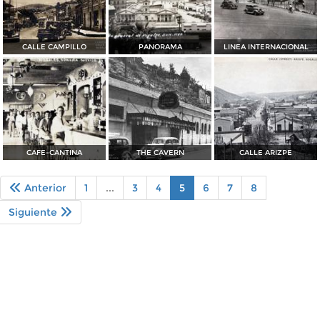
CALLE CAMPILLO
PANORAMA
LINEA INTERNACIONAL
CAFE-CANTINA
THE CAVERN
CALLE ARIZPE
Anterior
1
...
3
4
5
6
7
8
Siguiente