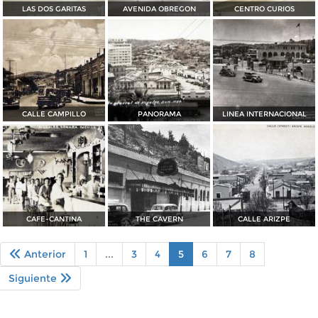
LAS DOS GARITAS
AVENIDA OBREGON
CENTRO CURIOS
CALLE CAMPILLO
PANORAMA
LINEA INTERNACIONAL
CAFE-CANTINA
THE CAVERN
CALLE ARIZPE
Anterior
1
...
3
4
5
6
7
8
Siguiente