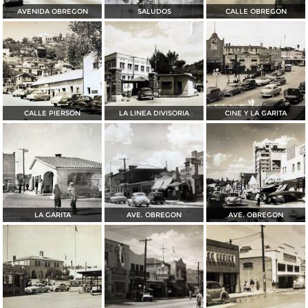
AVENIDA OBREGON
SALUDOS
CALLE OBREGON
CALLE PIERSON
LA LINEA DIVISORIA
CINE Y LA GARITA
LA GARITA
AVE. OBREGON
AVE. OBREGON