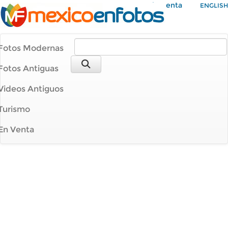
Mi Cuenta
ENGLISH
Fotos Modernas
Fotos Antiguas
Videos Antiguos
Turismo
En Venta