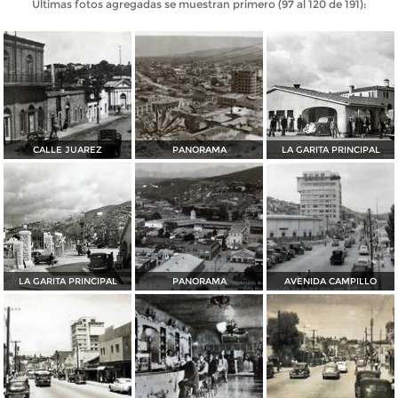
Últimas fotos agregadas se muestran primero (97 al 120 de 191):
CALLE JUAREZ
PANORAMA
LA GARITA PRINCIPAL
LA GARITA PRINCIPAL
PANORAMA
AVENIDA CAMPILLO