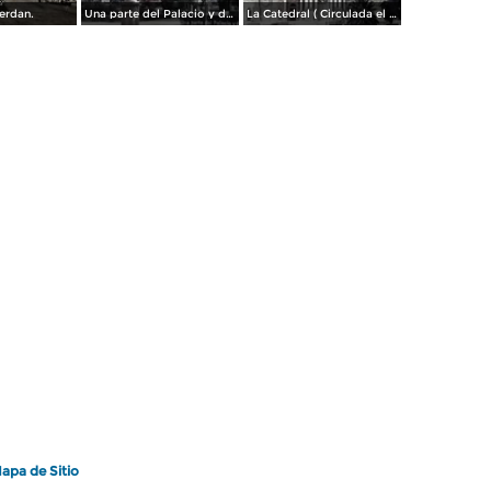
Serdan.
Una parte del Palacio y de la Plaza ( Circulada el 9 de Enero de 1911 ).
La Catedral ( Circulada el 9 de Enero de 1911 ).
apa de Sitio