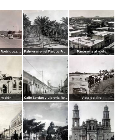
Boulevard a L Rodriguez. ( Circulada el 7 de Agosto de 1961 ).
Palmeras en el Parque Francisco I Madero.
Panorama al norte.
 misión
Calle Serdan y Libreria Renacimiento.
Vista del Rio.