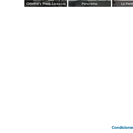
Catedral y Plaza Zaragoza
Panorama.
La Penit
Condicione