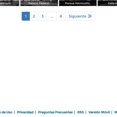
enciaria.
Palacio Federal.
Parque Hermosillo.
Calle 
1
2
3
...
8
Siguiente
s de Uso
|
Privacidad
|
Preguntas Frecuentes
|
RSS
|
Versión Móvil
|
M