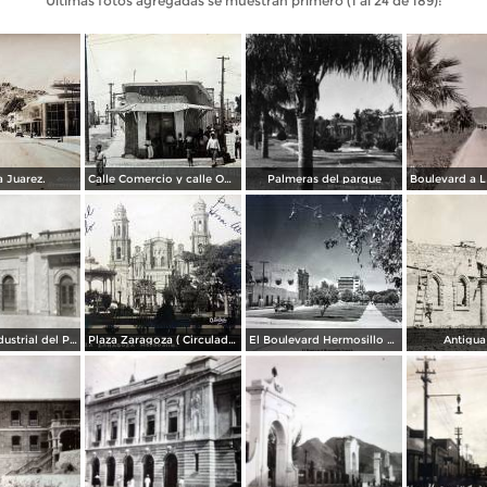
Últimas fotos agregadas se muestran primero (1 al 24 de 189):
 Juarez.
Calle Comercio y calle Obregon.
Palmeras del parque
Compañía Industrial del Pacífico (1908)
Plaza Zaragoza ( Circulada el 27 de Enero de 1913 ).
El Boulevard Hermosillo Sonora.
Antigua