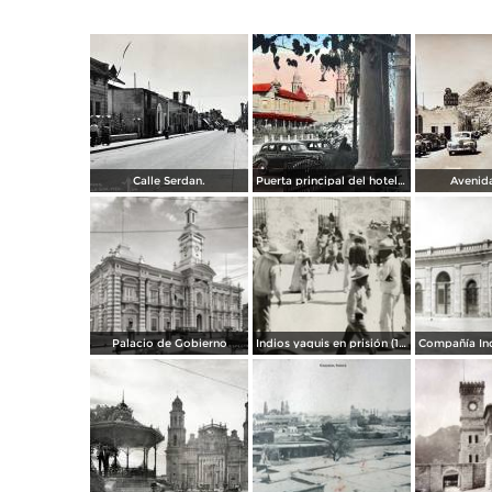
Calle Serdan.
Puerta principal del hotel Ramos. ( Circulada el 29 de Enero de 1942 ).
Avenida
Palacio de Gobierno
Indios yaquis en prisión (1908)