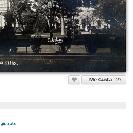
Me Gusta
49
gístrate