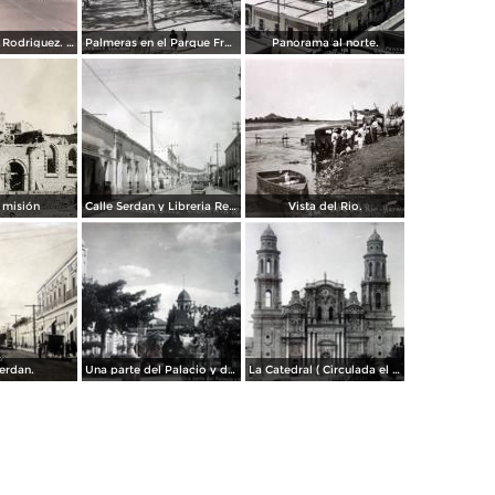
Boulevard a L Rodriguez. ( Circulada el 7 de Agosto de 1961 ).
Palmeras en el Parque Francisco I Madero.
Panorama al norte.
 misión
Calle Serdan y Libreria Renacimiento.
Vista del Rio.
Serdan.
Una parte del Palacio y de la Plaza ( Circulada el 9 de Enero de 1911 ).
La Catedral ( Circulada el 9 de Enero de 1911 ).