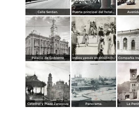
Calle Serdan.
Puerta principal del hotel Ramos. ( Circulada el 29 de Enero de 1942 ).
Avenida
Palacio de Gobierno
Indios yaquis en prisión (1908)
Catedral y Plaza Zaragoza
Panorama.
La Penit