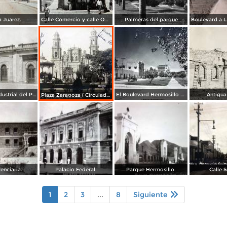
 Juarez.
Calle Comercio y calle Obregon.
Palmeras del parque
Compañía Industrial del Pacífico (1908)
El Boulevard Hermosillo Sonora.
Antigua
Plaza Zaragoza ( Circulada el 27 de Enero de 1913 ).
enciaria.
Palacio Federal.
Parque Hermosillo.
Calle 
1
2
3
...
8
Siguiente