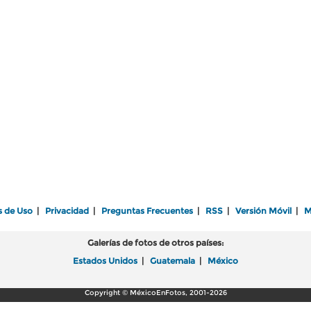
s de Uso
|
Privacidad
|
Preguntas Frecuentes
|
RSS
|
Versión Móvil
|
M
Galerías de fotos de otros países:
Estados Unidos
|
Guatemala
|
México
Copyright © MéxicoEnFotos, 2001-2026