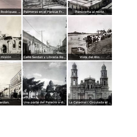
Boulevard a L Rodriguez. ( Circulada el 7 de Agosto de 1961 ).
Palmeras en el Parque Francisco I Madero.
Panorama al norte.
 misión
Calle Serdan y Libreria Renacimiento.
Vista del Rio.
Serdan.
Una parte del Palacio y de la Plaza ( Circulada el 9 de Enero de 1911 ).
La Catedral ( Circulada el 9 de Enero de 1911 ).