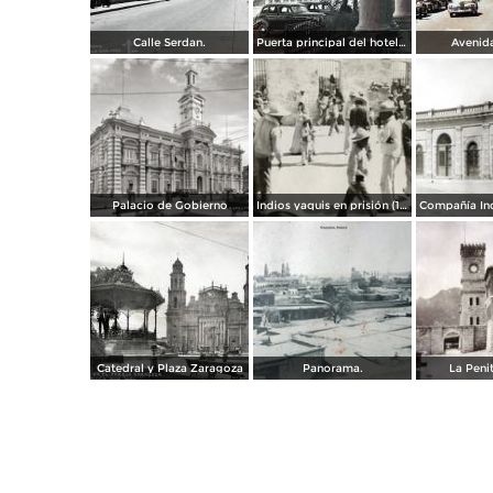
Calle Serdan.
Puerta principal del hotel Ramos. ( Circulada el 29 de Enero de 1942 ).
Avenida
Palacio de Gobierno
Indios yaquis en prisión (1908)
Catedral y Plaza Zaragoza
Panorama.
La Penit