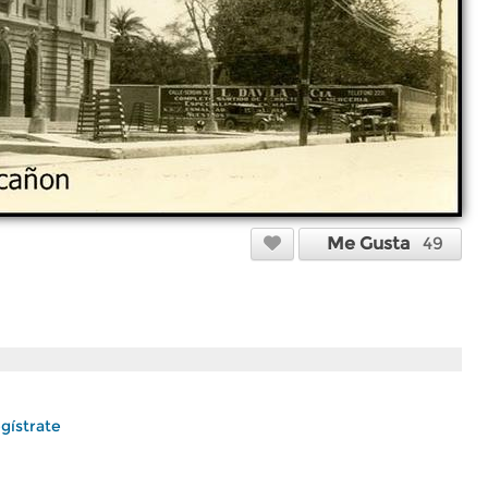
Me Gusta
49
gístrate