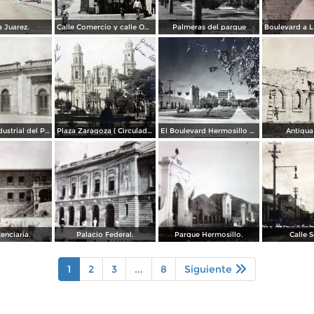
 Juarez.
Calle Comercio y calle Obregon.
Palmeras del parque
Compañía Industrial del Pacífico (1908)
Plaza Zaragoza ( Circulada el 27 de Enero de 1913 ).
El Boulevard Hermosillo Sonora.
Antigua
enciaria.
Palacio Federal.
Parque Hermosillo.
Calle 
1
2
3
...
8
Siguiente