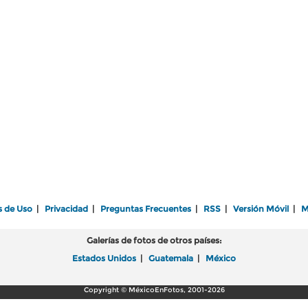
s de Uso
|
Privacidad
|
Preguntas Frecuentes
|
RSS
|
Versión Móvil
|
M
Galerías de fotos de otros países:
Estados Unidos
|
Guatemala
|
México
Copyright © MéxicoEnFotos, 2001-2026