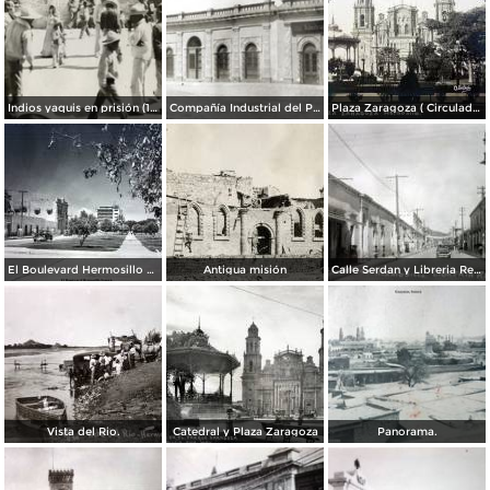
Indios yaquis en prisión (1908)
Compañía Industrial del Pacífico (1908)
Plaza Zaragoza ( Circulada el 27 de Enero de 1913 ).
El Boulevard Hermosillo Sonora.
Antigua misión
Calle Serdan y Libreria Renacimiento.
Vista del Rio.
Catedral y Plaza Zaragoza
Panorama.