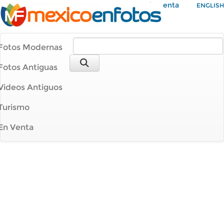
Mi Cuenta
ENGLISH
Fotos Modernas
Fotos Antiguas
Videos Antiguos
Turismo
En Venta