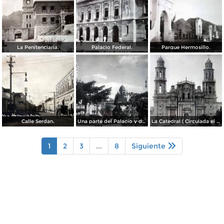
La Penitenciaria.
Palacio Federal.
Parque Hermosillo.
Calle Serdan.
Una parte del Palacio y de la Plaza ( Circulada el 9 de Enero de 1911 ).
La Catedral ( Circulada el 9 de Enero de 1911 ).
1
2
3
...
8
Siguiente