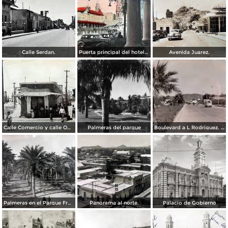
Calle Serdan.
Puerta principal del hotel Ramos. ( Circulada el 29 de Enero de 1942 ).
Avenida Juarez.
Calle Comercio y calle Obregon.
Palmeras del parque
Boulevard a L Rodriguez. ( Circulada el 7 de Agosto de 1961 ).
Palmeras en el Parque Francisco I Madero.
Panorama al norte.
Palacio de Gobierno