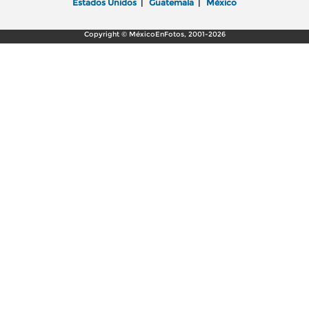
Estados Unidos
|
Guatemala
|
México
Copyright © MéxicoEnFotos, 2001-2026