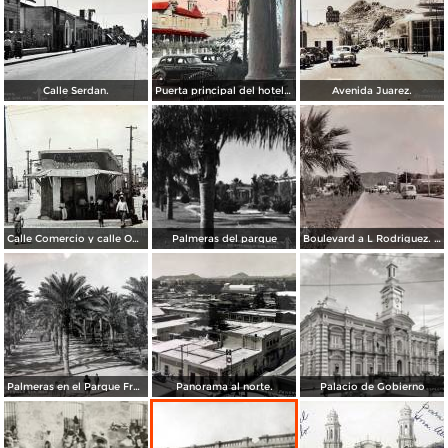
Calle Serdan.
Puerta principal del hotel Ramos. ( Circulada el 29 de Enero de 1942 ).
Avenida Juarez.
Calle Comercio y calle Obregon.
Palmeras del parque
Boulevard a L Rodriguez. ( Circulada el 7 de Agosto de 1961 ).
Palmeras en el Parque Francisco I Madero.
Panorama al norte.
Palacio de Gobierno