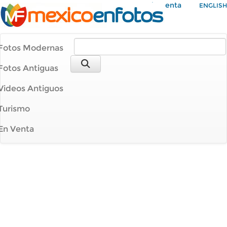
Mi Cuenta
ENGLISH
Fotos Modernas
Fotos Antiguas
Videos Antiguos
Turismo
En Venta