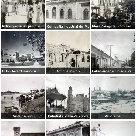
Indios yaquis en prisión (1908)
Plaza Zaragoza ( Circulada el 27 de Enero de 1913 ).
Compañía Industrial del Pacífico (1908)
El Boulevard Hermosillo Sonora.
Antigua misión
Calle Serdan y Libreria Renacimiento.
Vista del Rio.
Catedral y Plaza Zaragoza
Panorama.