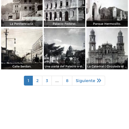
La Penitenciaria.
Palacio Federal.
Parque Hermosillo.
Calle Serdan.
Una parte del Palacio y de la Plaza ( Circulada el 9 de Enero de 1911 ).
La Catedral ( Circulada el 9 de Enero de 1911 ).
1
2
3
...
8
Siguiente