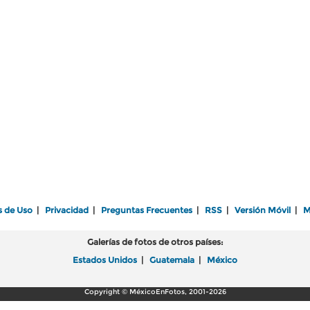
s de Uso
|
Privacidad
|
Preguntas Frecuentes
|
RSS
|
Versión Móvil
|
M
Galerías de fotos de otros países:
Estados Unidos
|
Guatemala
|
México
Copyright © MéxicoEnFotos, 2001-2026