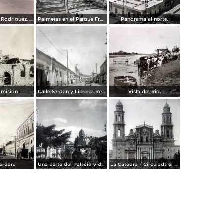
Boulevard a L Rodriguez. ( Circulada el 7 de Agosto de 1961 ).
Palmeras en el Parque Francisco I Madero.
Panorama al norte.
 misión
Calle Serdan y Libreria Renacimiento.
Vista del Rio.
Serdan.
Una parte del Palacio y de la Plaza ( Circulada el 9 de Enero de 1911 ).
La Catedral ( Circulada el 9 de Enero de 1911 ).