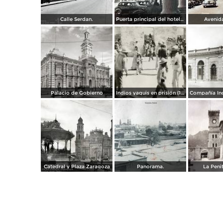
Calle Serdan.
Puerta principal del hotel Ramos. ( Circulada el 29 de Enero de 1942 ).
Avenida
Palacio de Gobierno
Indios yaquis en prisión (1908)
Catedral y Plaza Zaragoza
Panorama.
La Penit