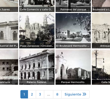
 Juarez.
Calle Comercio y calle Obregon.
Palmeras del parque
Compañía Industrial del Pacífico (1908)
Plaza Zaragoza ( Circulada el 27 de Enero de 1913 ).
El Boulevard Hermosillo Sonora.
Antigua
enciaria.
Palacio Federal.
Parque Hermosillo.
Calle 
1
2
3
...
8
Siguiente