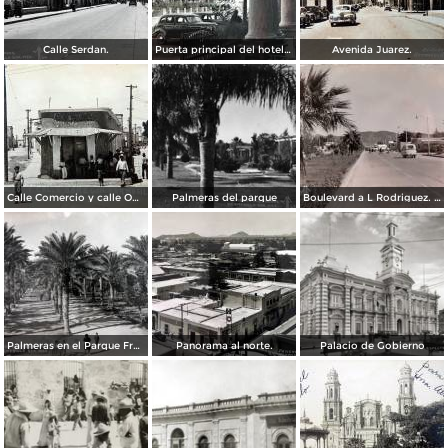
Calle Serdan.
Puerta principal del hotel Ramos. ( Circulada el 29 de Enero de 1942 ).
Avenida Juarez.
Calle Comercio y calle Obregon.
Palmeras del parque
Boulevard a L Rodriguez. ( Circulada el 7 de Agosto de 1961 ).
Palmeras en el Parque Francisco I Madero.
Panorama al norte.
Palacio de Gobierno