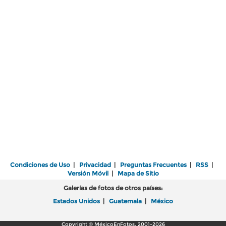
Condiciones de Uso
|
Privacidad
|
Preguntas Frecuentes
|
RSS
|
Versión Móvil
|
Mapa de Sitio
Galerías de fotos de otros países:
Estados Unidos
|
Guatemala
|
México
Copyright © MéxicoEnFotos, 2001-2026