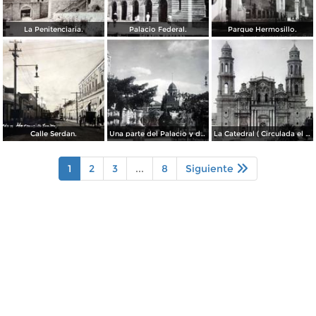
La Penitenciaria.
Palacio Federal.
Parque Hermosillo.
Calle Serdan.
Una parte del Palacio y de la Plaza ( Circulada el 9 de Enero de 1911 ).
La Catedral ( Circulada el 9 de Enero de 1911 ).
1
2
3
...
8
Siguiente