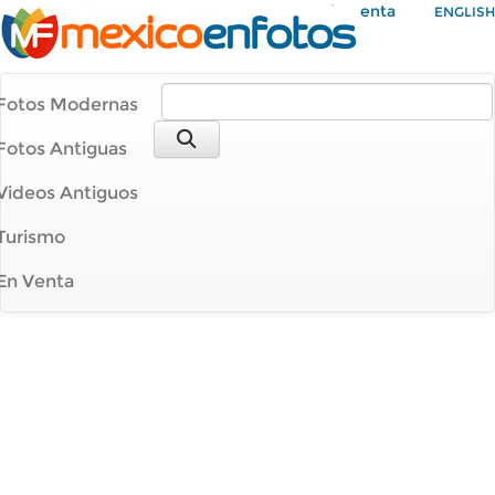
Mi Cuenta
ENGLISH
Fotos Modernas
Fotos Antiguas
Videos Antiguos
Turismo
En Venta