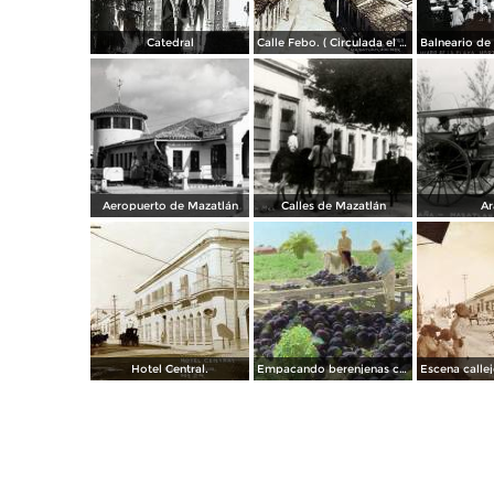
Catedral
Calle Febo. ( Circulada el 22 de Septiembre de 1934 ).
Aeropuerto de Mazatlán
Calles de Mazatlán
Ar
Hotel Central.
Empacando berenjenas cerca de Mazatlan 1928