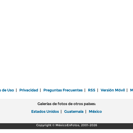
s de Uso
|
Privacidad
|
Preguntas Frecuentes
|
RSS
|
Versión Móvil
|
M
Galerías de fotos de otros países:
Estados Unidos
|
Guatemala
|
México
Copyright © MéxicoEnFotos, 2001-2026