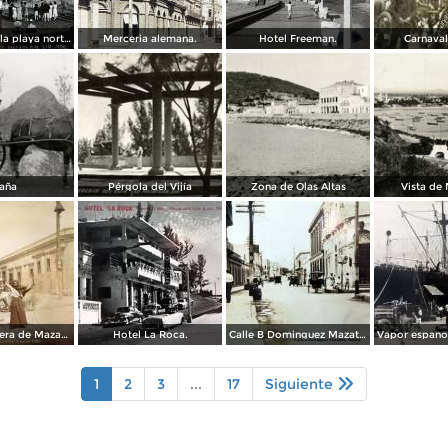
Balneario de la playa norte.
Merceria alemana.
Hotel Freeman.
Carnaval
aña
Pérgola del Vijía
Zona de Olas Altas
Vista de
Escena callejera de Mazatlán, Sinaloa 1903.
Hotel La Roca.
Calle B Dominguez Mazatlán, Sinaloa ( Circulada el 25 de Abril de 1932 ).
1
2
3
...
17
Siguiente