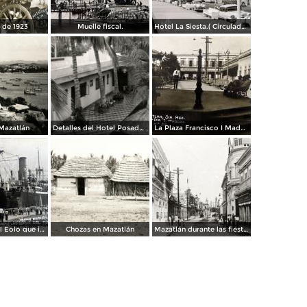
 de 1923
Muelle fiscal.
Hotel La Siesta.( Circulada el 30 de Octubre de 1956 ).
 Mazatlán
Detalles del Hotel Posada Colonial
La Plaza Francisco I Madero.
Vapor espanol Eolo que ignaguro las obras del puerto.
Chozas en Mazatlán
Mazatlán durante las fiestas del Centenario de la Independencia (1910)