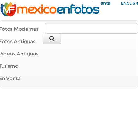
Mi Cuenta
ENGLISH
Fotos Modernas
Fotos Antiguas
Videos Antiguos
Turismo
En Venta