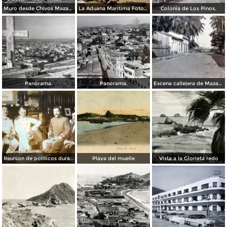
Muro desde Chivos Mazatlán, Sinaloa.
La Aduana Maritima Foto Panoramica.
Colonia de Los Pinos.
Panorama.
Panorama.
Escena callejera de Mazatlán, Sinaloa. ( Circulada el 12 de Marzo de 1921 ).
Reunion de politicos durante La Revolucion Mexicana 16 de Agosto de 1913
Playa del muelle
Vista a la Glorieta redo