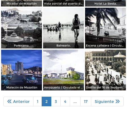
Mirador de Mazatlán
Vista parcial del puerto de Mazatlán
Hotel La Siesta.
Panorama.
Balneario.
Escena callejera ( Circulada el 22 de Octubre de 1935 ).
Malecón de Mazatlán
Aeropuerto ( Circulada el 19 de Septiembre de 1949 ).
Desfile del 16 de Septiembre de 1943 Mazatlán, Sinaloa.
Anterior
1
2
3
4
...
17
Siguiente