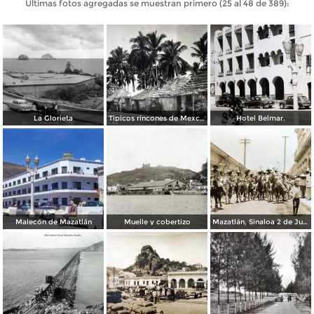
Últimas fotos agregadas se muestran primero (25 al 48 de 389):
La Glorieta
Tipicos rincones de Mexcaltitancito.
Hotel Belmar.
Malecón de Mazatlán
Muelle y cobertizo
Mazatlán, Sinaloa 2 de Junio de 1911 Entrada del ejercito libertador.