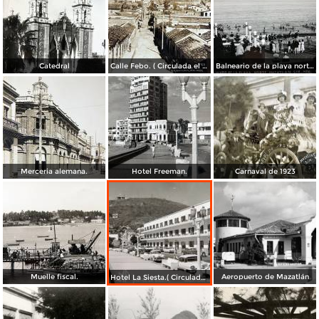
Catedral
Calle Febo. ( Circulada el 22 de Septiembre de 1934 ).
Balneario de la playa norte.
Merceria alemana.
Hotel Freeman.
Carnaval de 1923
Muelle fiscal.
Aeropuerto de Mazatlán
Hotel La Siesta.( Circulada el 30 de Octubre de 1956 ).