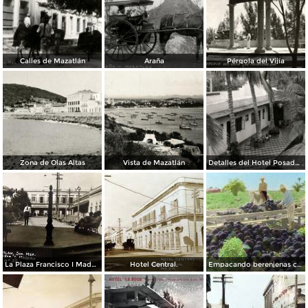
Calles de Mazatlán
Araña
Pérgola del Vijía
Zona de Olas Altas
Vista de Mazatlán
Detalles del Hotel Posada Colonial
La Plaza Francisco I Madero.
Hotel Central.
Empacando berenjenas cerca de Mazatlan 1928