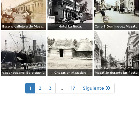
Escena callejera de Mazatlán, Sinaloa 1903.
Hotel La Roca.
Calle B Dominguez Mazatlán, Sinaloa ( Circulada el 25 de Abril de 1932 ).
Vapor espanol Eolo que ignaguro las obras del puerto.
Chozas en Mazatlán
Mazatlán durante las fiestas del Centenario de la Independencia (1910)
1
2
3
...
17
Siguiente