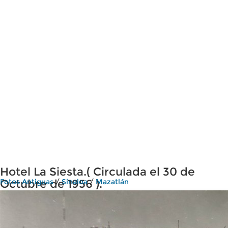
Hotel La Siesta.( Circulada el 30 de
Octubre de 1956 ).
Fotos Antiguas
/
Sinaloa
/
Mazatlán