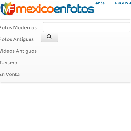
Mi Cuenta
ENGLISH
Fotos Modernas
Fotos Antiguas
Videos Antiguos
Turismo
En Venta