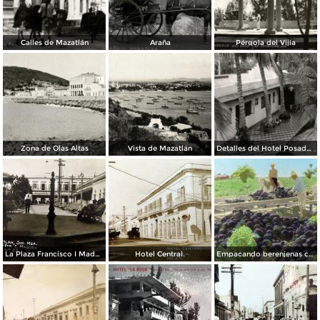
Calles de Mazatlán
Araña
Pérgola del Vijía
Zona de Olas Altas
Vista de Mazatlán
Detalles del Hotel Posada Colonial
La Plaza Francisco I Madero.
Hotel Central.
Empacando berenjenas cerca de Mazatlan 1928