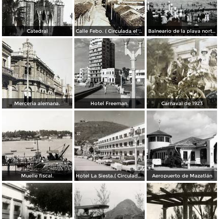
Catedral
Calle Febo. ( Circulada el 22 de Septiembre de 1934 ).
Balneario de la playa norte.
Merceria alemana.
Hotel Freeman.
Carnaval de 1923
Muelle fiscal.
Hotel La Siesta.( Circulada el 30 de Octubre de 1956 ).
Aeropuerto de Mazatlán