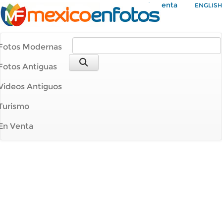
Mi Cuenta
ENGLISH
Fotos Modernas
Fotos Antiguas
Videos Antiguos
Turismo
En Venta