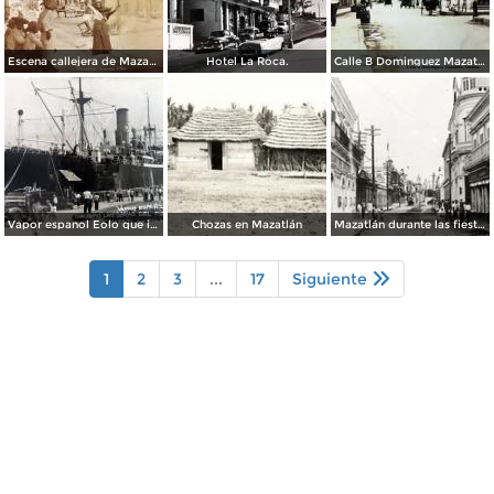
Escena callejera de Mazatlán, Sinaloa 1903.
Hotel La Roca.
Calle B Dominguez Mazatlán, Sinaloa ( Circulada el 25 de Abril de 1932 ).
Vapor espanol Eolo que ignaguro las obras del puerto.
Chozas en Mazatlán
Mazatlán durante las fiestas del Centenario de la Independencia (1910)
1
2
3
...
17
Siguiente