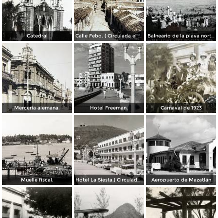
Catedral
Calle Febo. ( Circulada el 22 de Septiembre de 1934 ).
Balneario de la playa norte.
Merceria alemana.
Hotel Freeman.
Carnaval de 1923
Muelle fiscal.
Hotel La Siesta.( Circulada el 30 de Octubre de 1956 ).
Aeropuerto de Mazatlán