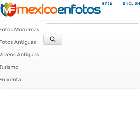
Mi Cuenta
ENGLISH
Fotos Modernas
Fotos Antiguas
Videos Antiguos
Turismo
En Venta