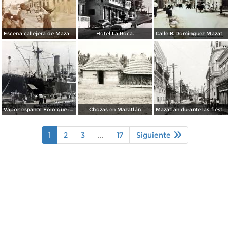
Escena callejera de Mazatlán, Sinaloa 1903.
Hotel La Roca.
Calle B Dominguez Mazatlán, Sinaloa ( Circulada el 25 de Abril de 1932 ).
Vapor espanol Eolo que ignaguro las obras del puerto.
Chozas en Mazatlán
Mazatlán durante las fiestas del Centenario de la Independencia (1910)
1
2
3
...
17
Siguiente