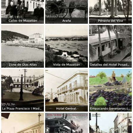
Calles de Mazatlán
Araña
Pérgola del Vijía
Zona de Olas Altas
Vista de Mazatlán
Detalles del Hotel Posada Colonial
La Plaza Francisco I Madero.
Hotel Central.
Empacando berenjenas cerca de Mazatlan 1928