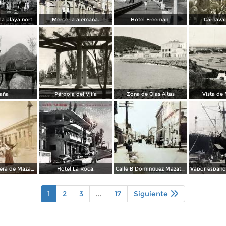
Balneario de la playa norte.
Merceria alemana.
Hotel Freeman.
Carnaval
aña
Pérgola del Vijía
Zona de Olas Altas
Vista de
Escena callejera de Mazatlán, Sinaloa 1903.
Hotel La Roca.
Calle B Dominguez Mazatlán, Sinaloa ( Circulada el 25 de Abril de 1932 ).
1
2
3
...
17
Siguiente