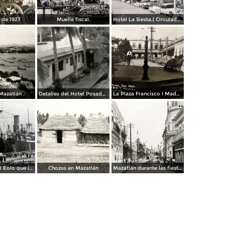
 de 1923
Muelle fiscal.
Hotel La Siesta.( Circulada el 30 de Octubre de 1956 ).
 Mazatlán
Detalles del Hotel Posada Colonial
La Plaza Francisco I Madero.
Vapor espanol Eolo que ignaguro las obras del puerto.
Chozas en Mazatlán
Mazatlán durante las fiestas del Centenario de la Independencia (1910)