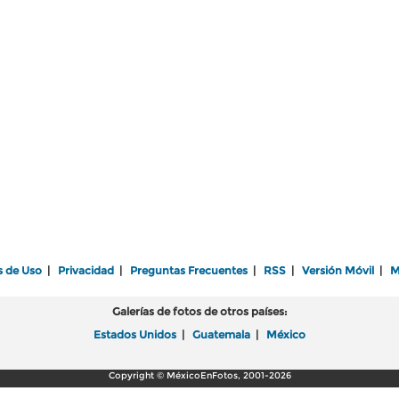
s de Uso
|
Privacidad
|
Preguntas Frecuentes
|
RSS
|
Versión Móvil
|
M
Galerías de fotos de otros países:
Estados Unidos
|
Guatemala
|
México
Copyright © MéxicoEnFotos, 2001-2026