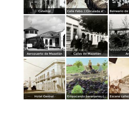
Catedral
Calle Febo. ( Circulada el 22 de Septiembre de 1934 ).
Aeropuerto de Mazatlán
Calles de Mazatlán
Ar
Hotel Central.
Empacando berenjenas cerca de Mazatlan 1928