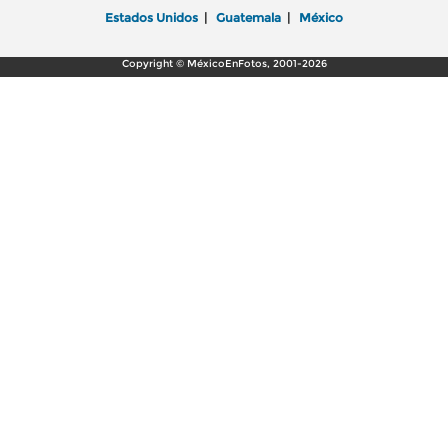
Estados Unidos
|
Guatemala
|
México
Copyright © MéxicoEnFotos, 2001-2026