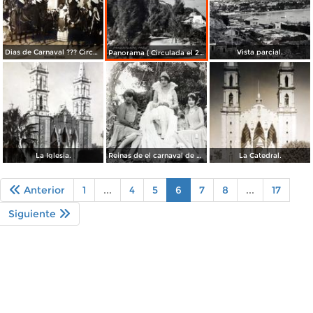
Dias de Carnaval ??? Circulada el 24 de Diciembre de 1909.
Vista parcial.
Panorama ( Circulada el 24 de Febrero de 1934 ).
La Iglesia.
Reinas de el carnaval de Mazatlan Sinaloa.
La Catedral.
Anterior
1
...
4
5
6
7
8
...
17
Siguiente