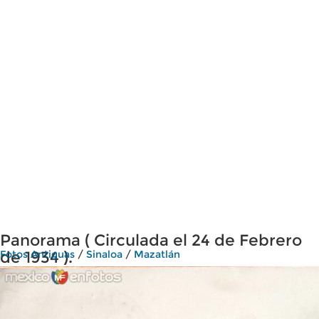
Panorama ( Circulada el 24 de Febrero
de 1934 ).
Fotos Antiguas
/
Sinaloa
/
Mazatlán