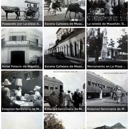
Paseando por La playa de Mazatlán, Sinaloa 1939
Escena Callejera de Mazatlán, Sinaloa 1939
La Iglesia de Mazatlán, Sinaloa 1939
Hotel Palacio de Mazatlán, Sinaloa 1939
Escena Callejera de Mazatlán, Sinaloa 1939
Monumento en La Plaza de Mazatlán, Sinaloa 1939
Estacion ferroviaria de Mazatlán, Sinaloa 1939
Estacion ferroviaria de Mazatlán, Sinaloa 1939
Estacion ferroviaria de Mazatlán, Sinaloa 1939