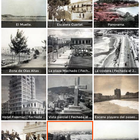
El Muelle.
Escalera Cuartel.
Panorama.
Zona de Olas Altas
La plaza Machado ( Fechada el 26 de Novirmbre de 1953 ).
La costera ( Fechada el 26 de Novirmbre de 1953 ).
Hotel Freeman ( Fechada el 26 de Novirmbre de 1953 ).
Vista parcial ( Fechada el 26 de Novirmbre de 1953 ).
Escena playera del paseo olas altas ( Fechada el 26 de Novirmbre de 1953 ).