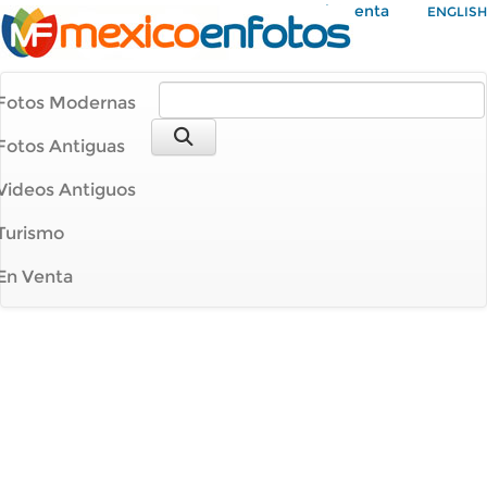
Mi Cuenta
ENGLISH
Fotos Modernas
Fotos Antiguas
Videos Antiguos
Turismo
En Venta