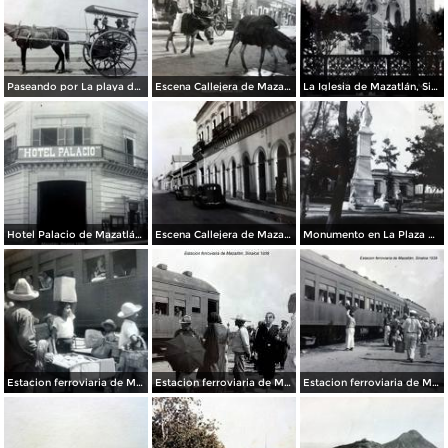
Paseando por La playa de Mazatlán, Sinaloa 1939
Escena Callejera de Mazatlán, Sinaloa 1939
La Iglesia de Mazatlán, Sinaloa 1939
Hotel Palacio de Mazatlán, Sinaloa 1939
Escena Callejera de Mazatlán, Sinaloa 1939
Monumento en La Plaza de Mazatlán, Sinaloa 1939
Estacion ferroviaria de Mazatlán, Sinaloa 1939
Estacion ferroviaria de Mazatlán, Sinaloa 1939
Estacion ferroviaria de Mazatlán, Sinaloa 1939