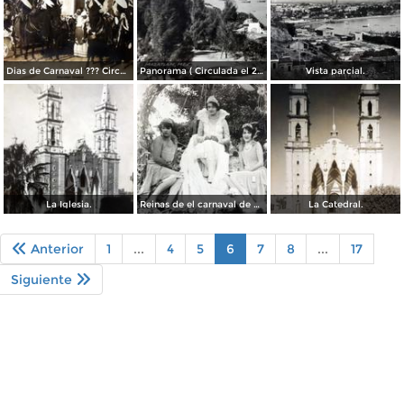
Dias de Carnaval ??? Circulada el 24 de Diciembre de 1909.
Panorama ( Circulada el 24 de Febrero de 1934 ).
Vista parcial.
La Iglesia.
Reinas de el carnaval de Mazatlan Sinaloa.
La Catedral.
Anterior
1
...
4
5
6
7
8
...
17
Siguiente