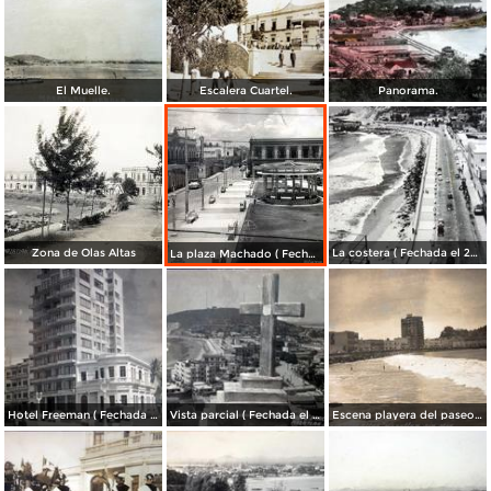
El Muelle.
Escalera Cuartel.
Panorama.
Zona de Olas Altas
La costera ( Fechada el 26 de Novirmbre de 1953 ).
La plaza Machado ( Fechada el 26 de Novirmbre de 1953 ).
Hotel Freeman ( Fechada el 26 de Novirmbre de 1953 ).
Vista parcial ( Fechada el 26 de Novirmbre de 1953 ).
Escena playera del paseo olas altas ( Fechada el 26 de Novirmbre de 1953 ).