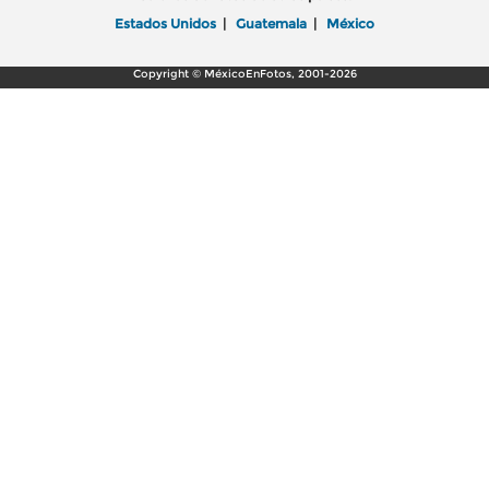
Estados Unidos
|
Guatemala
|
México
Copyright © MéxicoEnFotos, 2001-2026