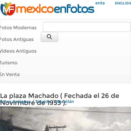
Mi Cuenta
ENGLISH
Fotos Modernas
Fotos Antiguas
Videos Antiguos
Turismo
En Venta
La plaza Machado ( Fechada el 26 de
Novirmbre de 1953 ).
Fotos Antiguas
/
Sinaloa
/
Mazatlán