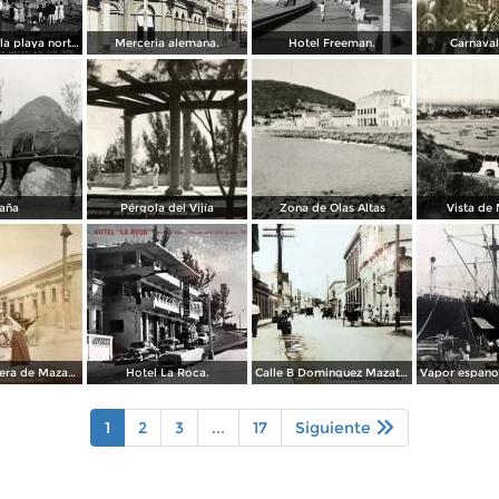
Balneario de la playa norte.
Merceria alemana.
Hotel Freeman.
Carnaval
aña
Pérgola del Vijía
Zona de Olas Altas
Vista de
Escena callejera de Mazatlán, Sinaloa 1903.
Hotel La Roca.
Calle B Dominguez Mazatlán, Sinaloa ( Circulada el 25 de Abril de 1932 ).
1
2
3
...
17
Siguiente