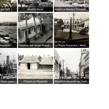
 de 1923
Muelle fiscal.
Hotel La Siesta.( Circulada el 30 de Octubre de 1956 ).
 Mazatlán
Detalles del Hotel Posada Colonial
La Plaza Francisco I Madero.
Vapor espanol Eolo que ignaguro las obras del puerto.
Chozas en Mazatlán
Mazatlán durante las fiestas del Centenario de la Independencia (1910)