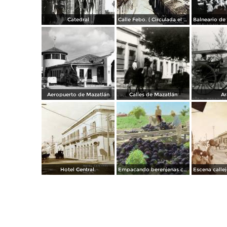
Catedral
Calle Febo. ( Circulada el 22 de Septiembre de 1934 ).
Aeropuerto de Mazatlán
Calles de Mazatlán
Ar
Hotel Central.
Empacando berenjenas cerca de Mazatlan 1928