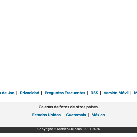
s de Uso
|
Privacidad
|
Preguntas Frecuentes
|
RSS
|
Versión Móvil
|
M
Galerías de fotos de otros países:
Estados Unidos
|
Guatemala
|
México
Copyright © MéxicoEnFotos, 2001-2026