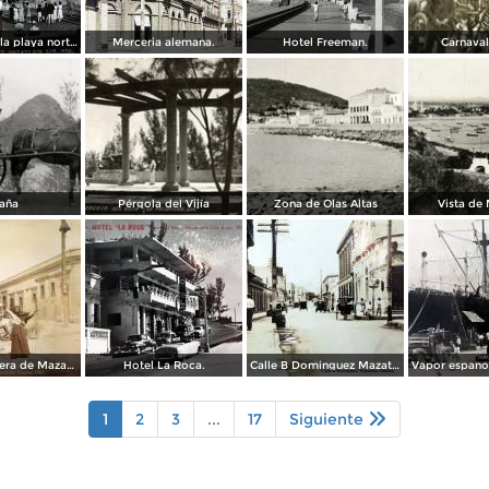
Balneario de la playa norte.
Merceria alemana.
Hotel Freeman.
Carnaval
aña
Pérgola del Vijía
Zona de Olas Altas
Vista de
Escena callejera de Mazatlán, Sinaloa 1903.
Hotel La Roca.
Calle B Dominguez Mazatlán, Sinaloa ( Circulada el 25 de Abril de 1932 ).
1
2
3
...
17
Siguiente