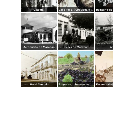
Catedral
Calle Febo. ( Circulada el 22 de Septiembre de 1934 ).
Aeropuerto de Mazatlán
Calles de Mazatlán
Ar
Hotel Central.
Empacando berenjenas cerca de Mazatlan 1928