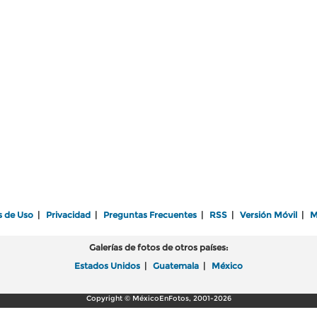
s de Uso
|
Privacidad
|
Preguntas Frecuentes
|
RSS
|
Versión Móvil
|
M
Galerías de fotos de otros países:
Estados Unidos
|
Guatemala
|
México
Copyright © MéxicoEnFotos, 2001-2026