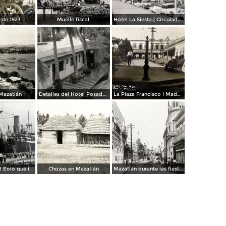
 de 1923
Muelle fiscal.
Hotel La Siesta.( Circulada el 30 de Octubre de 1956 ).
 Mazatlán
Detalles del Hotel Posada Colonial
La Plaza Francisco I Madero.
Vapor espanol Eolo que ignaguro las obras del puerto.
Chozas en Mazatlán
Mazatlán durante las fiestas del Centenario de la Independencia (1910)