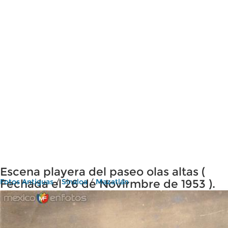
Escena playera del paseo olas altas (
Fechada el 26 de Novirmbre de 1953 ).
Fotos Antiguas
/
Sinaloa
/
Mazatlán