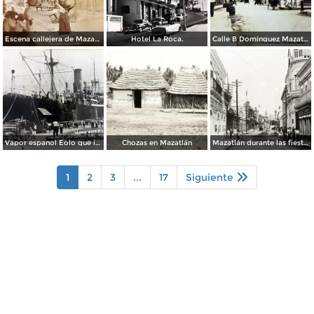
Escena callejera de Mazatlán, Sinaloa 1903.
Hotel La Roca.
Calle B Dominguez Mazatlán, Sinaloa ( Circulada el 25 de Abril de 1932 ).
Vapor espanol Eolo que ignaguro las obras del puerto.
Chozas en Mazatlán
Mazatlán durante las fiestas del Centenario de la Independencia (1910)
1
2
3
...
17
Siguiente