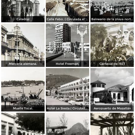
Catedral
Calle Febo. ( Circulada el 22 de Septiembre de 1934 ).
Balneario de la playa norte.
Merceria alemana.
Hotel Freeman.
Carnaval de 1923
Muelle fiscal.
Hotel La Siesta.( Circulada el 30 de Octubre de 1956 ).
Aeropuerto de Mazatlán