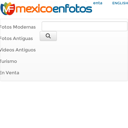
Mi Cuenta
ENGLISH
Fotos Modernas
Fotos Antiguas
Videos Antiguos
Turismo
En Venta