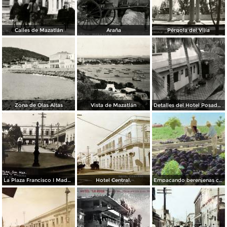
Calles de Mazatlán
Araña
Pérgola del Vijía
Zona de Olas Altas
Vista de Mazatlán
Detalles del Hotel Posada Colonial
La Plaza Francisco I Madero.
Hotel Central.
Empacando berenjenas cerca de Mazatlan 1928