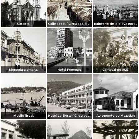
Catedral
Calle Febo. ( Circulada el 22 de Septiembre de 1934 ).
Balneario de la playa norte.
Merceria alemana.
Hotel Freeman.
Carnaval de 1923
Muelle fiscal.
Hotel La Siesta.( Circulada el 30 de Octubre de 1956 ).
Aeropuerto de Mazatlán