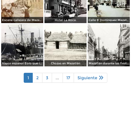
Escena callejera de Mazatlán, Sinaloa 1903.
Hotel La Roca.
Calle B Dominguez Mazatlán, Sinaloa ( Circulada el 25 de Abril de 1932 ).
Vapor espanol Eolo que ignaguro las obras del puerto.
Chozas en Mazatlán
Mazatlán durante las fiestas del Centenario de la Independencia (1910)
1
2
3
...
17
Siguiente