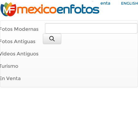
Mi Cuenta
ENGLISH
Fotos Modernas
Fotos Antiguas
Videos Antiguos
Turismo
En Venta