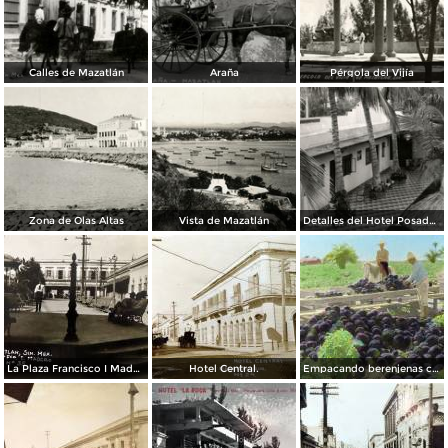
Calles de Mazatlán
Araña
Pérgola del Vijía
Zona de Olas Altas
Vista de Mazatlán
Detalles del Hotel Posada Colonial
La Plaza Francisco I Madero.
Hotel Central.
Empacando berenjenas cerca de Mazatlan 1928