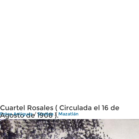
Cuartel Rosales ( Circulada el 16 de
Agosto de 1908 ).
Fotos Antiguas
/
Sinaloa
/
Mazatlán