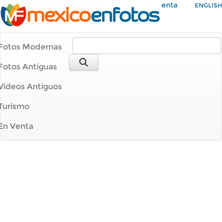
Mi Cuenta
ENGLISH
Fotos Modernas
Fotos Antiguas
Videos Antiguos
Turismo
En Venta