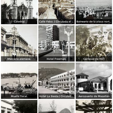
Catedral
Calle Febo. ( Circulada el 22 de Septiembre de 1934 ).
Balneario de la playa norte.
Merceria alemana.
Hotel Freeman.
Carnaval de 1923
Muelle fiscal.
Hotel La Siesta.( Circulada el 30 de Octubre de 1956 ).
Aeropuerto de Mazatlán