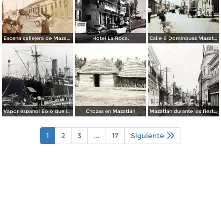
Escena callejera de Mazatlán, Sinaloa 1903.
Hotel La Roca.
Calle B Dominguez Mazatlán, Sinaloa ( Circulada el 25 de Abril de 1932 ).
Vapor espanol Eolo que ignaguro las obras del puerto.
Chozas en Mazatlán
Mazatlán durante las fiestas del Centenario de la Independencia (1910)
1
2
3
...
17
Siguiente