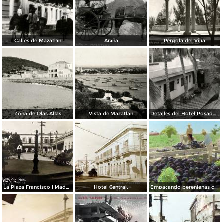
Calles de Mazatlán
Araña
Pérgola del Vijía
Zona de Olas Altas
Vista de Mazatlán
Detalles del Hotel Posada Colonial
La Plaza Francisco I Madero.
Hotel Central.
Empacando berenjenas cerca de Mazatlan 1928