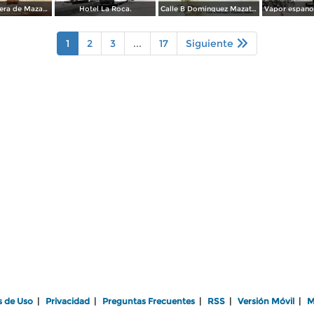
Escena callejera de Mazatlán, Sinaloa 1903.
Hotel La Roca.
Calle B Dominguez Mazatlán, Sinaloa ( Circulada el 25 de Abril de 1932 ).
1
2
3
...
17
Siguiente
s de Uso
|
Privacidad
|
Preguntas Frecuentes
|
RSS
|
Versión Móvil
|
M