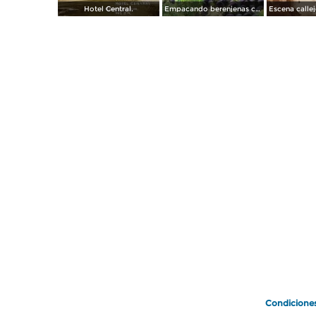
Hotel Central.
Empacando berenjenas cerca de Mazatlan 1928
Condicione