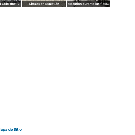
Vapor espanol Eolo que ignaguro las obras del puerto.
Chozas en Mazatlán
Mazatlán durante las fiestas del Centenario de la Independencia (1910)
apa de Sitio