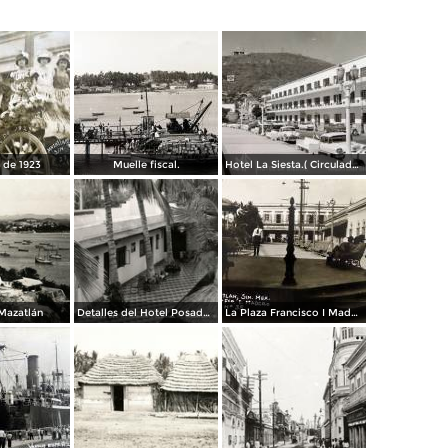
 de 1923
Muelle fiscal.
Hotel La Siesta.( Circulada el 30 de Octubre de 1956 ).
 Mazatlán
Detalles del Hotel Posada Colonial
La Plaza Francisco I Madero.