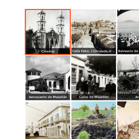
Calle Febo. ( Circulada el 22 de Septiembre de 1934 ).
Catedral
Aeropuerto de Mazatlán
Calles de Mazatlán
Ar