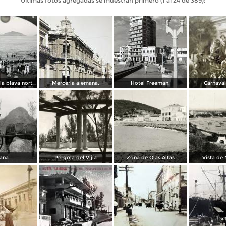
Últimas fotos agregadas se muestran primero (1 al 24 de 389):
Balneario de la playa norte.
Merceria alemana.
Hotel Freeman.
Carnaval
aña
Pérgola del Vijía
Zona de Olas Altas
Vista de