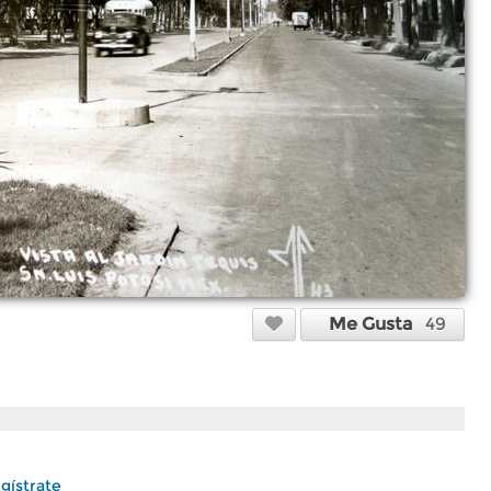
Me Gusta
49
gístrate