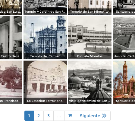
Un mitin politico San Luis Potosí 8 de Mayo de 1921
Templo y Jardin de San Francisco.
Templo de San Miguelito.
Santuario d
Vestíbulo del Teatro de la Paz
Templo del Carmen
Escuela Morelos
an Francisco.
La Estacion Ferroviaria.
Vista panorámica de San Luis Potosí
Santuario d
1
2
3
...
15
Siguiente