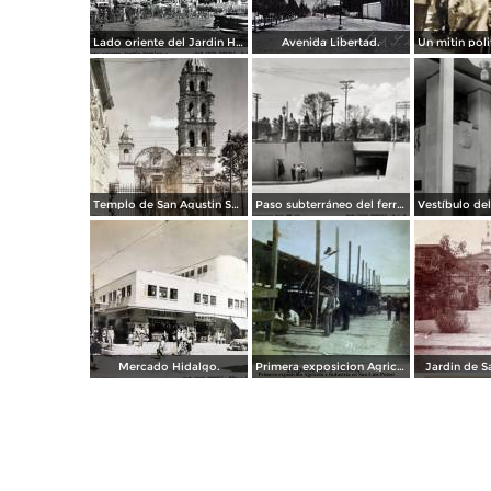
Lado oriente del Jardin Hidalgo. ( Circulada el 12 de Julio de 1957 ).
Avenida Libertad.
Templo de San Agustin San Luis Potosí
Paso subterráneo del ferrocarril
Mercado Hidalgo.
Primera exposicion Agricola e Industria en San Luis Potosi 15 de Septiembrede1906
Jardin de S