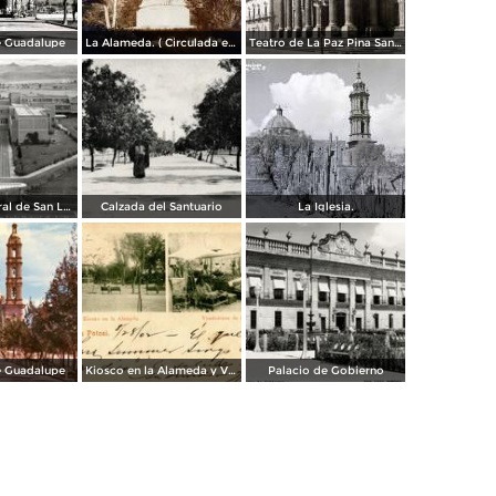
e Guadalupe
La Alameda. ( Circulada el 11 de Septiembre de 1923 ).
Teatro de La Paz Pina San Luis Potosí.
Hospital Central de San Luis Potosí
Calzada del Santuario
La Iglesia.
e Guadalupe
Kiosco en la Alameda y Vendedores de Frutas
Palacio de Gobierno