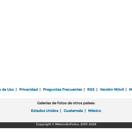
s de Uso
|
Privacidad
|
Preguntas Frecuentes
|
RSS
|
Versión Móvil
|
M
Galerías de fotos de otros países:
Estados Unidos
|
Guatemala
|
México
Copyright © MéxicoEnFotos, 2001-2026