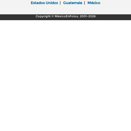
Estados Unidos
|
Guatemala
|
México
Copyright © MéxicoEnFotos, 2001-2026