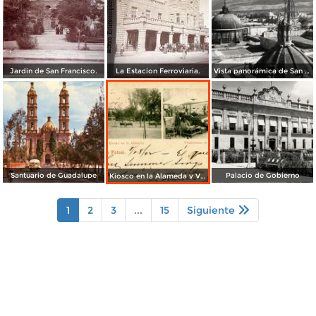
Jardin de San Francisco.
La Estacion Ferroviaria.
Vista panorámica de San Luis Potosí
Santuario de Guadalupe
Palacio de Gobierno
Kiosco en la Alameda y Vendedores de Frutas
1
2
3
...
15
Siguiente