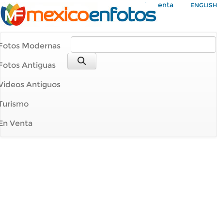
Mi Cuenta
ENGLISH
Fotos Modernas
Fotos Antiguas
Videos Antiguos
Turismo
En Venta