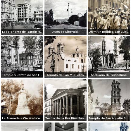
Lado oriente del Jardin Hidalgo. ( Circulada el 12 de Julio de 1957 ).
Avenida Libertad.
Un mitin politico San Luis Potosí 8 de Mayo de 1921
Templo y Jardin de San Francisco.
Templo de San Miguelito.
Santuario de Guadalupe
La Alameda. ( Circulada el 11 de Septiembre de 1923 ).
Teatro de La Paz Pina San Luis Potosí.
Templo de San Agustin San Luis Potosí