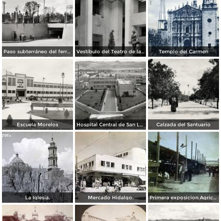
Paso subterráneo del ferrocarril
Vestíbulo del Teatro de la Paz
Templo del Carmen
Escuela Morelos
Hospital Central de San Luis Potosí
Calzada del Santuario
La Iglesia.
Mercado Hidalgo.
Primera exposicion Agricola e Industria en San Luis Potosi 15 de Septiembrede1906