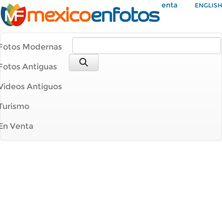
Mi Cuenta
ENGLISH
Fotos Modernas
Fotos Antiguas
Videos Antiguos
Turismo
En Venta