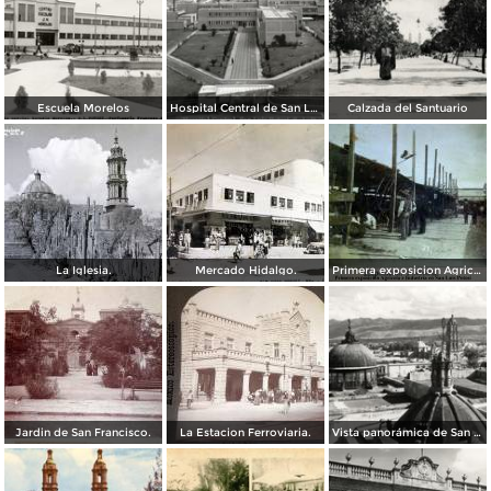
Escuela Morelos
Hospital Central de San Luis Potosí
Calzada del Santuario
La Iglesia.
Mercado Hidalgo.
Primera exposicion Agricola e Industria en San Luis Potosi 15 de Septiembrede1906
Jardin de San Francisco.
La Estacion Ferroviaria.
Vista panorámica de San Luis Potosí