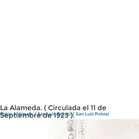
La Alameda. ( Circulada el 11 de
Septiembre de 1923 ).
Fotos Antiguas
/
San Luis Potosí
/
San Luis Potosí