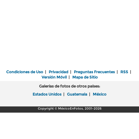
Condiciones de Uso
|
Privacidad
|
Preguntas Frecuentes
|
RSS
|
Versión Móvil
|
Mapa de Sitio
Galerías de fotos de otros países:
Estados Unidos
|
Guatemala
|
México
Copyright © MéxicoEnFotos, 2001-2026