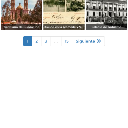
Santuario de Guadalupe
Kiosco en la Alameda y Vendedores de Frutas
Palacio de Gobierno
1
2
3
...
15
Siguiente