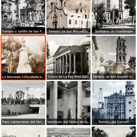
Templo y Jardin de San Francisco.
Templo de San Miguelito.
Santuario de Guadalupe
Teatro de La Paz Pina San Luis Potosí.
Templo de San Agustin San Luis Potosí
La Alameda. ( Circulada el 11 de Septiembre de 1923 ).
Paso subterráneo del ferrocarril
Vestíbulo del Teatro de la Paz
Templo del Carmen